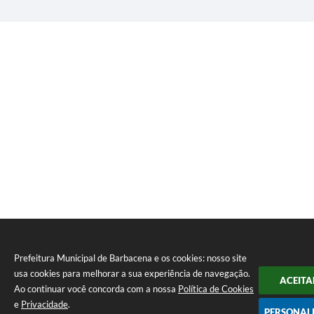
Prefeitura Municipal de Barbacena e os cookies: nosso site
usa cookies para melhorar a sua experiência de navegação.
ACEITA
Ao continuar você concorda com a nossa
Política de Cookies
e
Privacidade
.
PERSONAL