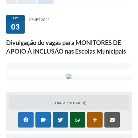
Meio Ambiente
EDOB
SET
03 SET 2025
03
Ouvidoria
Transparência
Divulgação de vagas para MONITORES DE
Serviços
APOIO À INCLUSÃO nas Escolas Municipais
Visite Barbacena
Divulgação de Vagas SEDUC
Servidor
PPP
COMPARTILHAR
PPA - PLANO PLURIANUAL 2026/2029
PCA (Planos de Contratações Anuais)
E-SUS