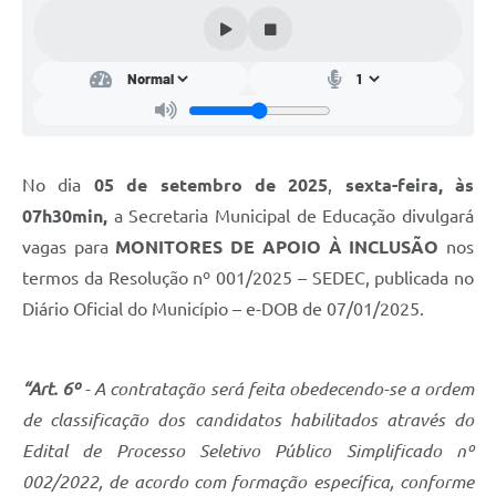
Conta de água (SAS)
Cultura
PNAB 2026 - Ciclo 2
Revistas
No dia
05 de setembro de 2025
,
sexta-feira, às
Intranet
07h30min,
a Secretaria Municipal de Educação divulgará
Plano Diretor e Mobilidade Urbana
vagas para
MONITORES DE APOIO À INCLUSÃO
nos
termos da Resolução nº 001/2025 – SEDEC, publicada no
3º Jornada Empreendedora BQ
Diário Oficial do Município – e-DOB de 07/01/2025.
Festival Gastronômico
Emprega Barbacena
“Art. 6º
- A contratação será feita obedecendo-se a ordem
Plano Municipal de Saneamento Básico
de classificação dos candidatos habilitados através do
Edital de Processo Seletivo Público Simplificado nº
Regularização de bairros
002/2022, de acordo com formação específica, conforme