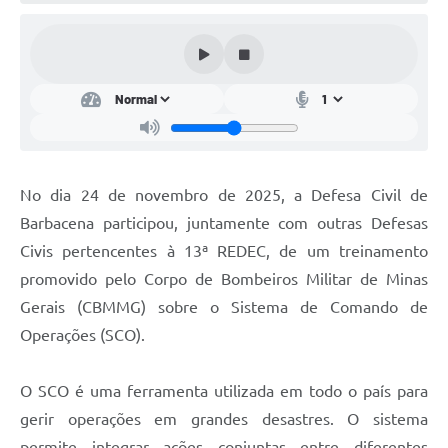
Conta de água (SAS)
Cultura
PNAB 2026 - Ciclo 2
Revistas
Intranet
No dia 24 de novembro de 2025, a Defesa Civil de
Plano Diretor e Mobilidade Urbana
Barbacena participou, juntamente com outras Defesas
Civis pertencentes à 13ª REDEC, de um treinamento
3º Jornada Empreendedora BQ
promovido pelo Corpo de Bombeiros Militar de Minas
Festival Gastronômico
Gerais (CBMMG) sobre o Sistema de Comando de
Operações (SCO).
Emprega Barbacena
Plano Municipal de Saneamento Básico
O SCO é uma ferramenta utilizada em todo o país para
Regularização de bairros
gerir operações em grandes desastres. O sistema
permite integrar ações conjuntas entre diferentes