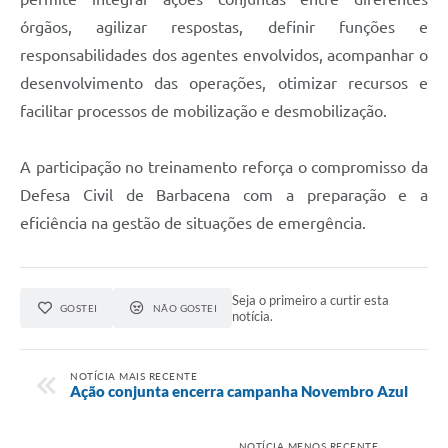
Carta de Serviços
órgãos, agilizar respostas, definir funções e
Arquivos para Download
responsabilidades dos agentes envolvidos, acompanhar o
desenvolvimento das operações, otimizar recursos e
Legislação
facilitar processos de mobilização e desmobilização.
Telefones Úteis
Transparência
A participação no treinamento reforça o compromisso da
Defesa Civil de Barbacena com a preparação e a
SIC
eficiência na gestão de situações de emergência.
Seja o primeiro a curtir esta
GOSTEI
NÃO GOSTEI
notícia.
NOTÍCIA MAIS RECENTE
Ação conjunta encerra campanha Novembro Azul
NOTÍCIA MENOS RECENTE