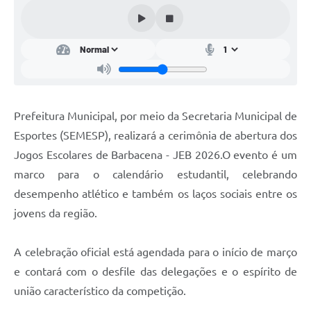
Conta de água (SAS)
Cultura
PNAB 2026 - Ciclo 2
Revistas
Prefeitura Municipal, por meio da Secretaria Municipal de
Intranet
Esportes (SEMESP), realizará a cerimônia de abertura dos
Plano Diretor e Mobilidade Urbana
Jogos Escolares de Barbacena - JEB 2026.O evento é um
marco para o calendário estudantil, celebrando
3º Jornada Empreendedora BQ
desempenho atlético e também os laços sociais entre os
Festival Gastronômico
jovens da região.
Emprega Barbacena
A celebração oficial está agendada para o início de março
Plano Municipal de Saneamento Básico
e contará com o desfile das delegações e o espírito de
Regularização de bairros
união característico da competição.