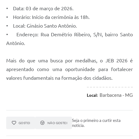
Carta de Serviços
• Data: 03 de março de 2026.
Arquivos para Download
• Horário: Início da cerimônia às 18h.
• Local: Ginásio Santo Antônio.
Legislação
• Endereço: Rua Demétrio Ribeiro, S/N, bairro Santo
Telefones Úteis
Antônio.
Transparência
Mais do que uma busca por medalhas, o JEB 2026 é
SIC
apresentado como uma oportunidade para fortalecer
valores fundamentais na formação dos cidadãos.
Barbacena - MG
Local:
Seja o primeiro a curtir esta
GOSTEI
NÃO GOSTEI
notícia.