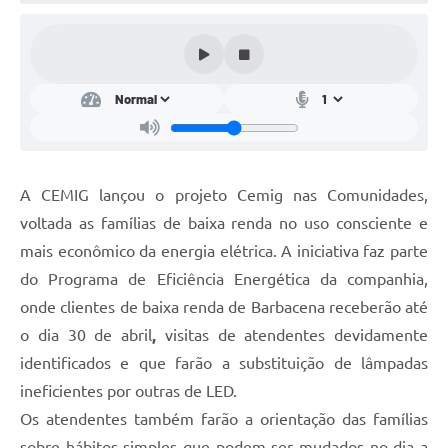
Conta de água (SAS)
Cultura
PNAB 2026 - Ciclo 2
Revistas
Intranet
A CEMIG lançou o projeto Cemig nas Comunidades,
Plano Diretor e Mobilidade Urbana
voltada as famílias de baixa renda no uso consciente e
mais econômico da energia elétrica. A iniciativa faz parte
3º Jornada Empreendedora BQ
do Programa de Eficiência Energética da companhia,
Festival Gastronômico
onde clientes de baixa renda de Barbacena receberão até
o dia 30 de abril
,
visitas de atendentes devidamente
Emprega Barbacena
identificados e que farão a substituição de lâmpadas
Plano Municipal de Saneamento Básico
ineficientes por outras de LED.
Regularização de bairros
Os atendentes também farão a orientação das famílias
sobre hábitos simples que podem ser mudados no dia a