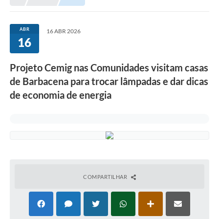
Meio Ambiente
EDOB
ABR
16 ABR 2026
16
Ouvidoria
Transparência
Projeto Cemig nas Comunidades visitam casas
Serviços
de Barbacena para trocar lâmpadas e dar dicas
de economia de energia
Visite Barbacena
Divulgação de Vagas SEDUC
Servidor
PPP
PPA - PLANO PLURIANUAL 2026/2029
COMPARTILHAR
PCA (Planos de Contratações Anuais)
E-SUS