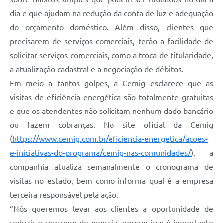
Carta de Serviços
dia e que ajudam na redução da conta de luz e adequação
Arquivos para Download
do orçamento doméstico. Além disso, clientes que
precisarem de serviços comerciais, terão a facilidade de
Legislação
solicitar serviços comerciais, como a troca de titularidade,
Telefones Úteis
a atualização cadastral e a negociação de débitos.
Transparência
Em meio a tantos golpes, a Cemig esclarece que as
visitas de eficiência energética são totalmente gratuitas
SIC
e que os atendentes não solicitam nenhum dado bancário
ou fazem cobranças. No site oficial da Cemig
(
https://www.cemig.com.br/eficiencia-energetica/acoes-
e-iniciativas-do-programa/cemig-nas-comunidades/
), a
companhia atualiza semanalmente o cronograma de
visitas no estado, bem como informa qual é a empresa
terceira responsável pela ação.
“Nós queremos levar aos clientes a oportunidade de
reduzir o consumo de energia, porque isso é importante