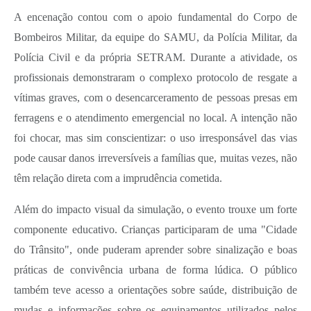
Carta de Serviços
A encenação contou com o apoio fundamental do Corpo de
Arquivos para Download
Bombeiros Militar, da equipe do SAMU, da Polícia Militar, da
Polícia Civil e da própria SETRAM. Durante a atividade, os
Legislação
profissionais demonstraram o complexo protocolo de resgate a
Telefones Úteis
vítimas graves, com o desencarceramento de pessoas presas em
Transparência
ferragens e o atendimento emergencial no local. A intenção não
foi chocar, mas sim conscientizar: o uso irresponsável das vias
SIC
pode causar danos irreversíveis a famílias que, muitas vezes, não
têm relação direta com a imprudência cometida.
Além do impacto visual da simulação, o evento trouxe um forte
componente educativo. Crianças participaram de uma "Cidade
do Trânsito", onde puderam aprender sobre sinalização e boas
práticas de convivência urbana de forma lúdica. O público
também teve acesso a orientações sobre saúde, distribuição de
mudas e informações sobre os equipamentos utilizados pelos