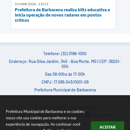
21 MAR 2026 - 11h11
Prefeitura de Barbacena realiza blitz educativa e
inicia operação de novos radares em pontos
críticos
Telefone: (32) 3198-1000
Endereço: Rua Silva Jardim, 340 - Boa Morte, MG | CEP: 36201-
004
Das 08:00hs às 17:00h
CNPJ: 17.095.043/0001-09
Prefeitura Municipal de Barbacena
Versão do Sistema:
3.5.3 - 19/06/2026
Prefeitura Municipal de Barbacena e os cookies:
Portal atualizado em:
07/08/2026 21:57
Dados Abertos
nosso site usa cookies para melhorar a sua
experiência de navegação. Ao continuar você
ACEITAR