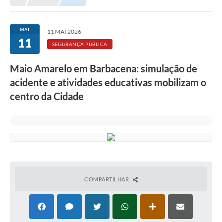
Meio Ambiente
EDOB
MAI
11 MAI 2026
11
Ouvidoria
SEGURANÇA PÚBLICA
Transparência
Maio Amarelo em Barbacena: simulação de
Serviços
acidente e atividades educativas mobilizam o
centro da Cidade
Visite Barbacena
Divulgação de Vagas SEDUC
Servidor
PPP
PPA - PLANO PLURIANUAL 2026/2029
COMPARTILHAR
PCA (Planos de Contratações Anuais)
E-SUS