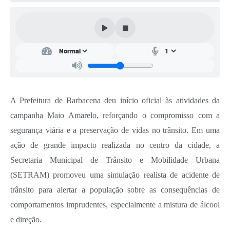
Conta de água (SAS)
Cultura
PNAB 2026 - Ciclo 2
Revistas
Intranet
A Prefeitura de Barbacena deu início oficial às atividades da
Plano Diretor e Mobilidade Urbana
campanha Maio Amarelo, reforçando o compromisso com a
segurança viária e a preservação de vidas no trânsito. Em uma
3º Jornada Empreendedora BQ
ação de grande impacto realizada no centro da cidade, a
Festival Gastronômico
Secretaria Municipal de Trânsito e Mobilidade Urbana
Emprega Barbacena
(SETRAM) promoveu uma simulação realista de acidente de
trânsito para alertar a população sobre as consequências de
Plano Municipal de Saneamento Básico
comportamentos imprudentes, especialmente a mistura de álcool
Regularização de bairros
e direção.