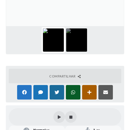
Conta de água (SAS)
Cultura
PNAB 2026 - Ciclo 2
Revistas
Intranet
Plano Diretor e Mobilidade Urbana
3º Jornada Empreendedora BQ
COMPARTILHAR
Festival Gastronômico
Emprega Barbacena
Plano Municipal de Saneamento Básico
Regularização de bairros