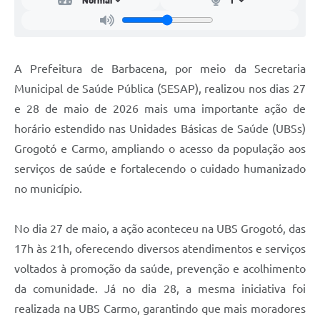
Carta de Serviços
Arquivos para Download
Legislação
A Prefeitura de Barbacena, por meio da Secretaria
Municipal de Saúde Pública (SESAP), realizou nos dias 27
Telefones Úteis
e 28 de maio de 2026 mais uma importante ação de
Transparência
horário estendido nas Unidades Básicas de Saúde (UBSs)
SIC
Grogotó e Carmo, ampliando o acesso da população aos
serviços de saúde e fortalecendo o cuidado humanizado
no município.
No dia 27 de maio, a ação aconteceu na UBS Grogotó, das
17h às 21h, oferecendo diversos atendimentos e serviços
voltados à promoção da saúde, prevenção e acolhimento
da comunidade. Já no dia 28, a mesma iniciativa foi
realizada na UBS Carmo, garantindo que mais moradores