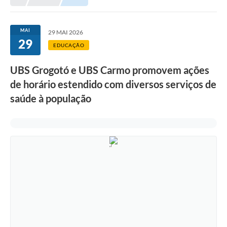
Meio Ambiente
EDOB
MAI
29 MAI 2026
29
Ouvidoria
EDUCAÇÃO
Transparência
UBS Grogotó e UBS Carmo promovem ações
Serviços
de horário estendido com diversos serviços de
saúde à população
Visite Barbacena
Divulgação de Vagas SEDUC
Servidor
PPP
PPA - PLANO PLURIANUAL 2026/2029
PCA (Planos de Contratações Anuais)
E-SUS