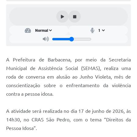
Conta de água (SAS)
Cultura
PNAB 2026 - Ciclo 2
Revistas
Intranet
A Prefeitura de Barbacena, por meio da Secretaria
Plano Diretor e Mobilidade Urbana
Municipal de Assistência Social (SEMAS), realiza uma
roda de conversa em alusão ao Junho Violeta, mês de
3º Jornada Empreendedora BQ
conscientização sobre o enfrentamento da violência
Festival Gastronômico
contra a pessoa idosa.
Emprega Barbacena
A atividade será realizada no dia 17 de junho de 2026, às
Plano Municipal de Saneamento Básico
14h30, no CRAS São Pedro, com o tema “Direitos da
Regularização de bairros
Pessoa Idosa”.