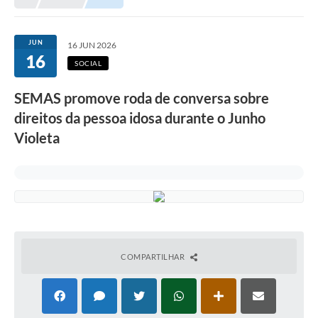
Meio Ambiente
EDOB
JUN
16 JUN 2026
16
Ouvidoria
SOCIAL
Transparência
SEMAS promove roda de conversa sobre
Serviços
direitos da pessoa idosa durante o Junho
Violeta
Visite Barbacena
Divulgação de Vagas SEDUC
Servidor
PPP
PPA - PLANO PLURIANUAL 2026/2029
COMPARTILHAR
PCA (Planos de Contratações Anuais)
E-SUS