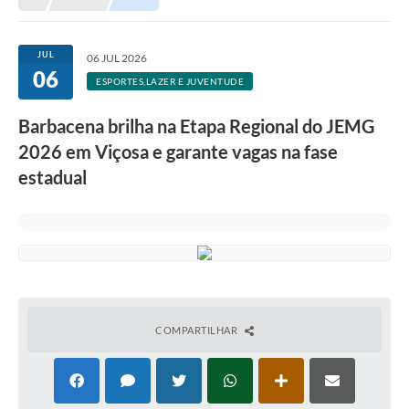
Meio Ambiente
EDOB
JUL
06 JUL 2026
06
Ouvidoria
ESPORTES,LAZER E JUVENTUDE
Transparência
Barbacena brilha na Etapa Regional do JEMG
Serviços
2026 em Viçosa e garante vagas na fase
estadual
Visite Barbacena
Divulgação de Vagas SEDUC
Servidor
PPP
PPA - PLANO PLURIANUAL 2026/2029
COMPARTILHAR
PCA (Planos de Contratações Anuais)
E-SUS