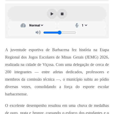
Conta de água (SAS)
Cultura
PNAB 2026 - Ciclo 2
Revistas
Intranet
A juventude esportiva de Barbacena fez história na Etapa
Plano Diretor e Mobilidade Urbana
Regional dos Jogos Escolares de Minas Gerais (JEMG) 2026,
realizada na cidade de Viçosa. Com uma delegação de cerca de
3º Jornada Empreendedora BQ
200 integrantes — entre atletas dedicados, professores e
Festival Gastronômico
membros da comissão técnica —, o município subiu ao pódio
Emprega Barbacena
diversas vezes, consolidando a força do esporte escolar
barbacenense.
Plano Municipal de Saneamento Básico
O excelente desempenho resultou em uma chuva de medalhas
Regularização de bairros
de ouro, prata e bronze, coroando o esforço dos estudantes e o