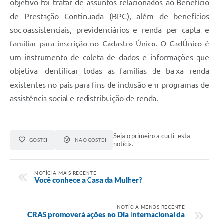
objetivo foi tratar de assuntos relacionados ao Benefício
Carta de Serviços
de Prestação Continuada (BPC), além de benefícios
Arquivos para Download
socioassistenciais, previdenciários e renda per capta e
Legislação
familiar para inscrição no Cadastro Único. O CadÚnico é
um instrumento de coleta de dados e informações que
Telefones Úteis
objetiva identificar todas as famílias de baixa renda
Transparência
existentes no país para fins de inclusão em programas de
assistência social e redistribuição de renda.
SIC
Seja o primeiro a curtir esta
GOSTEI
NÃO GOSTEI
notícia.
NOTÍCIA MAIS RECENTE
Você conhece a Casa da Mulher?
NOTÍCIA MENOS RECENTE
CRAS promoverá ações no Dia Internacional da