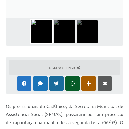
Conta de água (SAS)
Cultura
PNAB 2026 - Ciclo 2
Revistas
Intranet
Plano Diretor e Mobilidade Urbana
COMPARTILHAR
3º Jornada Empreendedora BQ
Festival Gastronômico
Emprega Barbacena
Os profissionais do CadÚnico, da Secretaria Municipal de
Plano Municipal de Saneamento Básico
Assistência Social (SEMAS), passaram por um processo
Regularização de bairros
de capacitação na manhã desta segunda-feira (06/03). O