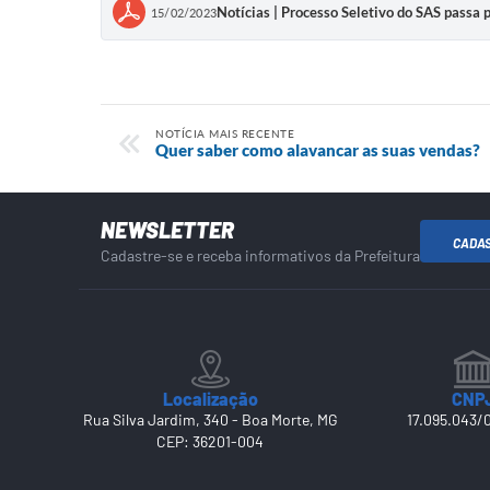
Notícias | Processo Seletivo do SAS passa p
15/02/2023
NOTÍCIA MAIS RECENTE
Quer saber como alavancar as suas vendas?
NEWSLETTER
CADA
Cadastre-se e receba informativos da Prefeitura
Localização
CNP
Rua Silva Jardim, 340 - Boa Morte, MG
17.095.043/
CEP: 36201-004