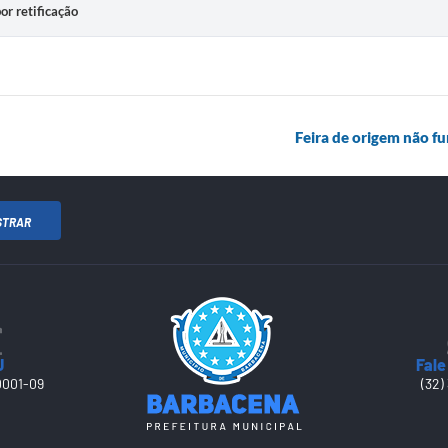
or retificação
Feira de origem não f
STRAR
J
Fale
0001-09
(32)