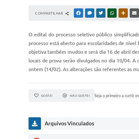
COMPARTILHAR
FACEBOOK
MESSENGER
TWITTER
WHATSAPP
OUTRAS
O edital do processo seletivo público simplifica
processo está aberto para escolaridades de nível
objetiva também mudou e será dia 16 de abril de
locais de prova serão divulgados no dia 10/04. A 
ontem (14/02). As alterações são referentes as m
Seja o primeiro a curtir es
GOSTEI
NÃO GOSTEI
Arquivos Vinculados