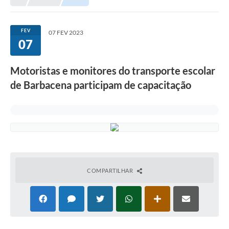
Meio Ambiente
EDOB
FEV
07 FEV 2023
07
Ouvidoria
Transparência
Motoristas e monitores do transporte escolar
Serviços
de Barbacena participam de capacitação
Visite Barbacena
Divulgação de Vagas SEDUC
Servidor
PPP
COMPARTILHAR
PPA - PLANO PLURIANUAL 2026/2029
PCA (Planos de Contratações Anuais)
E-SUS