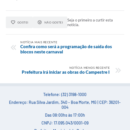
Carta de Serviços
Arquivos para Download
Seja o primeiro a curtir esta
GOSTEI
NÃO GOSTEI
notícia.
Legislação
Telefones Úteis
NOTÍCIA MAIS RECENTE
Confira como será a programação de saída dos
Transparência
blocos neste carnaval
SIC
NOTÍCIA MENOS RECENTE
Prefeitura irá iniciar as obras do Campestre I
Telefone: (32) 3198-1000
Endereço: Rua Silva Jardim, 340 - Boa Morte, MG | CEP: 36201-
004
Das 08:00hs às 17:00h
CNPJ: 17.095.043/0001-09