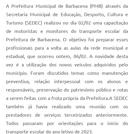
A Prefeitura Municipal de Barbacena (PMB) através da
Conta de água (SAS)
Secretaria Municipal de Educação, Desporto, Cultura e
Cultura
Turismo (SEDEC) realizou no dia 02/02 uma capacitação
de motoristas e monitores do transporte escolar da
PNAB 2026 - Ciclo 2
Prefeitura de Barbacena. O objetivo foi preparar esses
Revistas
profissionais para a volta as aulas da rede municipal e
Intranet
estadual, que ocorreu ontem, 06/02. A novidade desta
vez é a utilização dos novos veículos adquiridos pelo
Plano Diretor e Mobilidade Urbana
município. Foram discutidos temas como manutenção
3º Jornada Empreendedora BQ
preventiva, relação interpessoal com os alunos e
responsáveis, preservação do patrimônio público e rotas
Festival Gastronômico
a serem feitas com a frota própria da Prefeitura.A SEDEC
Emprega Barbacena
também já havia realizado uma reunião com os
Plano Municipal de Saneamento Básico
prestadores de serviços terceirizados anteriormente.
Todos passaram por orientações para o início do
Regularização de bairros
transporte escolar do ano letivo de 2023.