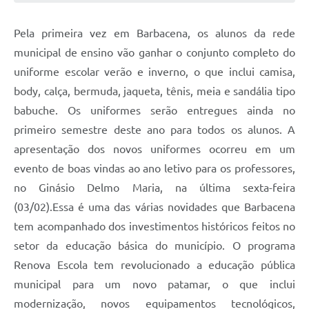
Conta de água (SAS)
Pela primeira vez em Barbacena, os alunos da rede
Cultura
municipal de ensino vão ganhar o conjunto completo do
uniforme escolar verão e inverno, o que inclui camisa,
PNAB 2026 - Ciclo 2
body, calça, bermuda, jaqueta, tênis, meia e sandália tipo
Revistas
babuche. Os uniformes serão entregues ainda no
Intranet
primeiro semestre deste ano para todos os alunos. A
apresentação dos novos uniformes ocorreu em um
Plano Diretor e Mobilidade Urbana
evento de boas vindas ao ano letivo para os professores,
3º Jornada Empreendedora BQ
no Ginásio Delmo Maria, na última sexta-feira
(03/02).Essa é uma das várias novidades que Barbacena
Festival Gastronômico
tem acompanhado dos investimentos históricos feitos no
Emprega Barbacena
setor da educação básica do município. O programa
Plano Municipal de Saneamento Básico
Renova Escola tem revolucionado a educação pública
municipal para um novo patamar, o que inclui
Regularização de bairros
modernização, novos equipamentos tecnológicos,