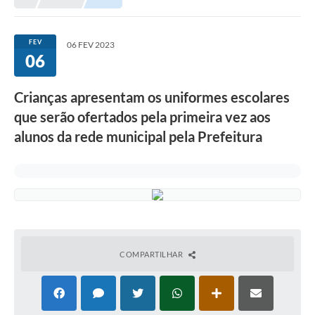
Meio Ambiente
EDOB
FEV
06 FEV 2023
06
Ouvidoria
Transparência
Crianças apresentam os uniformes escolares
Serviços
que serão ofertados pela primeira vez aos
alunos da rede municipal pela Prefeitura
Visite Barbacena
Divulgação de Vagas SEDUC
Servidor
PPP
PPA - PLANO PLURIANUAL 2026/2029
COMPARTILHAR
PCA (Planos de Contratações Anuais)
E-SUS