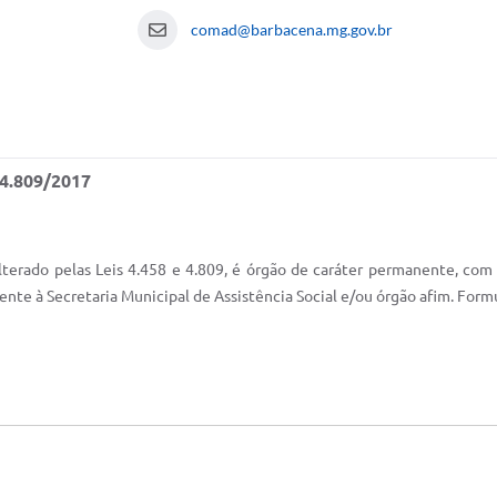
comad@barbacena.mg.gov.br
º 4.809/2017
terado pelas Leis 4.458 e 4.809, é órgão de caráter permanente, com f
nte à Secretaria Municipal de Assistência Social e/ou órgão afim. Formu