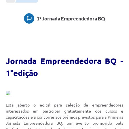
Meio Ambiente
EDOB
1° Jornada Empreendedora BQ
Ouvidoria
Transparência
Serviços
Visite Barbacena
Jornada Empreendedora BQ -
Divulgação de Vagas SEDUC
1°edição
Servidor
PPP
PPA - PLANO PLURIANUAL 2026/2029
Está aberto o edital para seleção de empreendedores
interessados em participar gratuitamente dos cursos e
PCA (Planos de Contratações Anuais)
capacitações e a concorrer aos prêmios previstos para a Primeira
Jornada Empreendedora BQ, um evento promovido pela
E-SUS