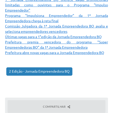
Carta de Serviços
limitadas como ouvintes para o Programa "Impulso
Empreendedor"
Arquivos para Download
Programa "Impulsiona Empreendedor" da 1ª Jornada
Empreendedora chega à reta final
Legislação
Comissão Julgadora da 1ª Jornada Empreendedora BQ avalia e
seleciona empreendedores vencedores
Telefones Úteis
Últimas vagas para a 1°edição da Jornada Empreendedora BQ
Transparência
Prefeitura premia vencedora do programa “Super
Empreendedoras BQ” da 1ª Jornada Empreendedora
SIC
Prefeitura abre novas vagas para a Jornada Empreendedora BQ
2 Edição - Jornada Empreendedora BQ
COMPARTILHAR