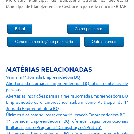
Prefeitura Municipal de Barbacena através da Secretaria
Municipal de Planejamento e Gestão em parceria com o SEBRAE.
Conta de água (SAS)
Cultura
Edital
Como participar
PNAB 2026 - Ciclo 2
Cursos com seleção e premiação
Outros cursos
Revistas
Intranet
Plano Diretor e Mobilidade Urbana
MATÉRIAS RELACIONADAS
Vem aí a 1ª Jornada Empreendedora BQ
3º Jornada Empreendedora BQ
Abertura da Jornada Empreendedora BQ atrai centenas de
pessoas
Festival Gastronômico
Abertas as inscrições para a Primeira Jornada Empreendedora BQ
Emprega Barbacena
Empreendedores e Empresários; saibam como Participar da 1ª
Jornada Empreendedora BQ
Plano Municipal de Saneamento Básico
Últimos dias para se inscrever na 1ª Jornada Empreendedora BQ
1ª Jornada Empreendedora BQ oferece vagas promocionais
Regularização de bairros
limitadas para o Programa "Da Inspiração à Prática"
1ª Jornada Empreendedora BQ oferece vagas promocionais