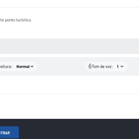
ste ponto turístico.
 MÍDIAS
leitura:
Tom de voz:
STRAR