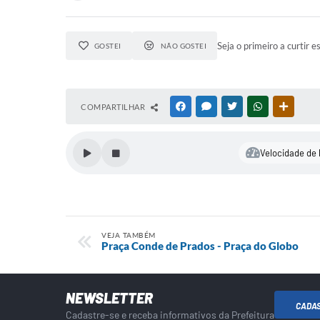
Seja o primeiro a curtir e
GOSTEI
NÃO GOSTEI
COMPARTILHAR
FACEBOOK
MESSENGER
TWITTER
WHATSAPP
OUTRAS
Velocidade de 
VEJA TAMBÉM
Praça Conde de Prados - Praça do Globo
NEWSLETTER
CADA
Cadastre-se e receba informativos da Prefeitura