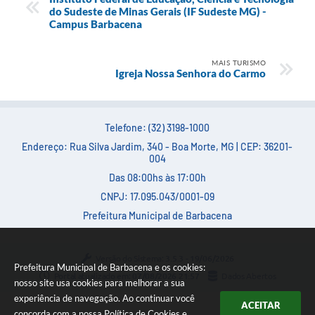
do Sudeste de Minas Gerais (IF Sudeste MG) -
Campus Barbacena
MAIS TURISMO
Igreja Nossa Senhora do Carmo
Telefone: (32) 3198-1000
Endereço: Rua Silva Jardim, 340 - Boa Morte, MG | CEP: 36201-
004
Das 08:00hs às 17:00h
CNPJ: 17.095.043/0001-09
Prefeitura Municipal de Barbacena
Versão do Sistema:
3.5.3 - 19/06/2026
Prefeitura Municipal de Barbacena e os cookies:
Portal atualizado em:
07/08/2026 21:57
Dados Abertos
nosso site usa cookies para melhorar a sua
experiência de navegação. Ao continuar você
ACEITAR
concorda com a nossa
Política de Cookies
e