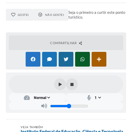
Carta de Serviços
Seja o primeiro a curtir este ponto
Arquivos para Download
GOSTEI
NÃO GOSTEI
turístico.
Legislação
Telefones Úteis
COMPARTILHAR
Transparência
SIC
VEJA TAMBÉM
Instituto Federal de Educação, Ciência e Tecnologia