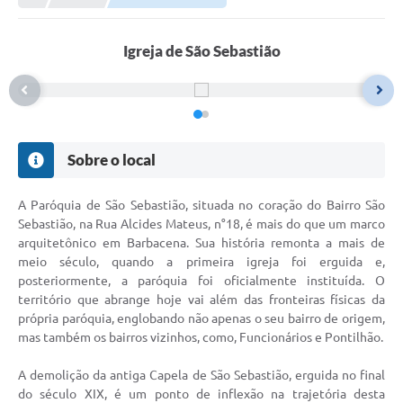
Meio Ambiente
EDOB
Igreja de São Sebastião
Ouvidoria
Transparência
Serviços
Sobre o local
Visite Barbacena
A Paróquia de São Sebastião, situada no coração do Bairro São
Divulgação de Vagas SEDUC
Sebastião, na Rua Alcides Mateus, n°18, é mais do que um marco
arquitetônico em Barbacena. Sua história remonta a mais de
Servidor
meio século, quando a primeira igreja foi erguida e,
posteriormente, a paróquia foi oficialmente instituída. O
PPP
território que abrange hoje vai além das fronteiras físicas da
própria paróquia, englobando não apenas o seu bairro de origem,
PPA - PLANO PLURIANUAL 2026/2029
mas também os bairros vizinhos, como, Funcionários e Pontilhão.
PCA (Planos de Contratações Anuais)
A demolição da antiga Capela de São Sebastião, erguida no final
E-SUS
do século XIX, é um ponto de inflexão na trajetória desta