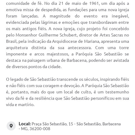
comunidade de fé. No dia 21 de maio de 1961, um dia após a
Conta de água (SAS)
emotiva missa de despedida, as fundações para uma nova igreja
foram lançadas. A magnitude do evento era inegável,
Cultura
evidenciada pelas lágrimas e emoções que transbordavam entre
os mais antigos fiéis. A nova igreja, cujo projeto foi concebido
PNAB 2026 - Ciclo 2
pelo Monsenhor Guilherme Schubert, diretor de Artes Sacras no
Brasil, pela indicação da Arquidiocese de Mariana, apresenta uma
Revistas
arquitetura distinta da sua antecessora. Com uma torre
imponente e arcos majestosos, a Paróquia São Sebastião se
Intranet
destaca na paisagem urbana de Barbacena, podendo ser avistada
de diversos pontos da cidade.
Plano Diretor e Mobilidade Urbana
3º Jornada Empreendedora BQ
O legado de São Sebastião transcende os séculos, inspirando fiéis
e não fiéis com sua coragem e devoção. A Paróquia São Sebastião
Festival Gastronômico
é, portanto, mais do que um local de culto, é um testemunho
vivo da fé e da resiliência que São Sebastião personificou em sua
Emprega Barbacena
vida e martírio.
Plano Municipal de Saneamento Básico
Local:
Praça São Sebastião, 15 - São Sebastião, Barbacena
Regularização de bairros
- MG, 36200-008