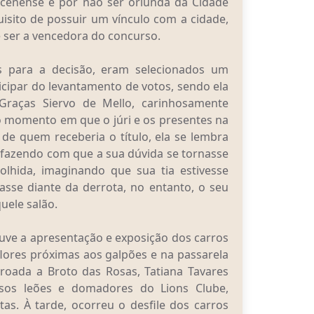
acenense e por não ser oriunda da Cidade
isito de possuir um vínculo com a cidade,
 ser a vencedora do concurso.
para a decisão, eram selecionados um
icipar do levantamento de votos, sendo ela
Graças Siervo de Mello, carinhosamente
o momento em que o júri e os presentes na
e quem receberia o título, ela se lembra
”, fazendo com que a sua dúvida se tornasse
olhida, imaginando que sua tia estivesse
sse diante da derrota, no entanto, o seu
uele salão.
uve a apresentação e exposição dos carros
lores próximas aos galpões e na passarela
oada a Broto das Rosas, Tatiana Tavares
rsos leões e domadores do Lions Clube,
tas. À tarde, ocorreu o desfile dos carros