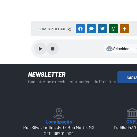
COMPARTILHAR
FACEBOOK
MESSENGER
TWITTER
WHATSAPP
OUTR
Velocidade de 
NEWSLETTER
CADA
Cadastre-se e receba informativos da Prefeitura
Localização
CNP
Rua Silva Jardim, 340 - Boa Morte, MG
17.095.043/
CEP: 36201-004