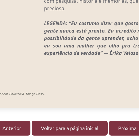
com pesquisa, história e memórias, que
preciosa.
LEGENDA: “Eu costumo dizer que gosto
gente nunca está pronto. Eu acredito
possibilidade da gente aprender, ach
eu sou uma mulher que olho pra trá
experiência de verdade” — Érika Veloso
abella Paulucci & Thiago Rossi.
Anterior
Voltar para a página inicial
Próxima