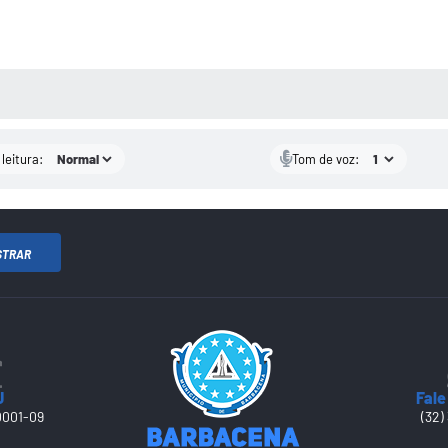
AS MÍDIAS
leitura:
Tom de voz:
STRAR
J
Fale
0001-09
(32)