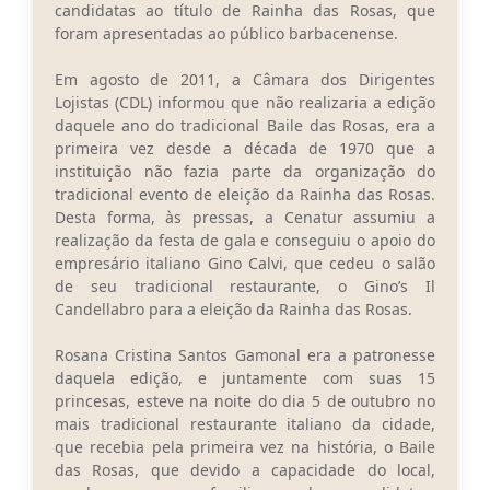
Carta de Serviços
candidatas ao título de Rainha das Rosas, que
foram apresentadas ao público barbacenense.
Arquivos para Download
Em agosto de 2011, a Câmara dos Dirigentes
Legislação
Lojistas (CDL) informou que não realizaria a edição
daquele ano do tradicional Baile das Rosas, era a
Telefones Úteis
primeira vez desde a década de 1970 que a
instituição não fazia parte da organização do
Transparência
tradicional evento de eleição da Rainha das Rosas.
Desta forma, às pressas, a Cenatur assumiu a
SIC
realização da festa de gala e conseguiu o apoio do
empresário italiano Gino Calvi, que cedeu o salão
de seu tradicional restaurante, o Gino’s Il
Candellabro para a eleição da Rainha das Rosas.
Rosana Cristina Santos Gamonal era a patronesse
daquela edição, e juntamente com suas 15
princesas, esteve na noite do dia 5 de outubro no
mais tradicional restaurante italiano da cidade,
que recebia pela primeira vez na história, o Baile
das Rosas, que devido a capacidade do local,