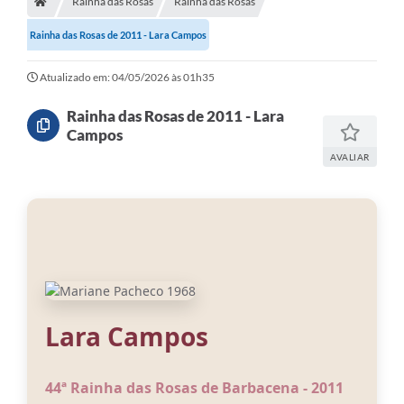
Rainha das Rosas
Rainha das Rosas
Meio Ambiente
Rainha das Rosas de 2011 - Lara Campos
EDOB
Ouvidoria
Atualizado em: 04/05/2026 às 01h35
Transparência
Rainha das Rosas de 2011 - Lara
Campos
Serviços
AVALIAR
Visite Barbacena
Divulgação de Vagas SEDUC
Servidor
PPP
PPA - PLANO PLURIANUAL 2026/2029
Lara Campos
PCA (Planos de Contratações Anuais)
44ª Rainha das Rosas de Barbacena - 2011
E-SUS