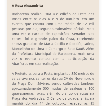
A Rosa Alexandrita
Conta de água (SAS)
Barbacena realizou sua 43ª edição da Festa das
Cultura
Rosas entre os dias 6 e 9 de outubro, em um
evento que contou com uma média de 12 mil
PNAB 2026 - Ciclo 2
pessoas por dia, segundo estimativas oficiais. Mais
uma vez o Parque de Exposições “Senador Bias
Revistas
Fortes” foi o grande palco da festa, recebendo
Intranet
shows gratuitos de Maria Cecília e Rodolfo, Latino,
Marcelinho de Lima e Camargo e Beto Kauê. Além
Plano Diretor e Mobilidade Urbana
da Prefeitura Municipal de Barbacena, mais uma
vez o evento contou com a participação da
3º Jornada Empreendedora BQ
Abarflores em sua realização.
Festival Gastronômico
A Prefeitura, para a Festa, implantou 350 metros de
cerca viva nos canteiros da rua XV de Novembro e
Emprega Barbacena
da Praça Dom Silvério, sendo cultivadas também
aproximadamente 500 mudas de azaléias e 100
Plano Municipal de Saneamento Básico
quaresmeiras roxas, além do plantio de rosas na
Praça dos Andradas. O Centro da cidade, aliás, na
Regularização de bairros
manhã do dia 1º de outubro, recebeu as 15