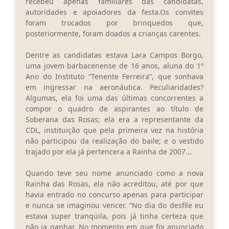
recebeu apenas familiares das candidatas,
autoridades e apoiadores da festa.Os convites
foram trocados por brinquedos que,
posteriormente, foram doados a crianças carentes.
Dentre as candidatas estava Lara Campos Borgo,
uma jovem barbacenense de 16 anos, aluna do 1º
Ano do Instituto “Tenente Ferreira”, que sonhava
em ingressar na aeronáutica. Peculiaridades?
Algumas, ela foi uma das últimas concorrentes a
compor o quadro de aspirantes ao título de
Soberana das Rosas; ela era a representante da
CDL, instituição que pela primeira vez na história
não participou da realização do baile; e o vestido
trajado por ela já pertencera a Rainha de 2007...
Quando teve seu nome anunciado como a nova
Rainha das Rosas, ela não acreditou, até por que
havia entrado no concurso apenas para participar
e nunca se imaginou vencer. “No dia do desfile eu
estava super tranqüila, pois já tinha certeza que
não ia ganhar. No momento em que foi anunciado