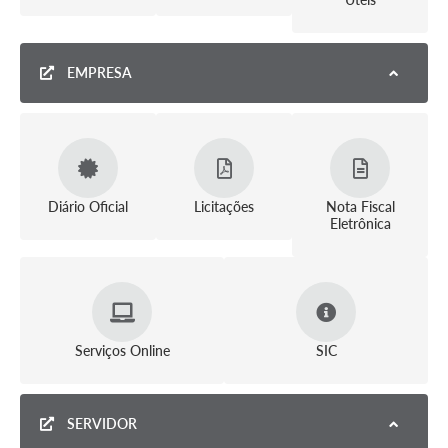
Conta de água (SAS)
Cultura
EMPRESA
PNAB 2026 - Ciclo 2
Revistas
Intranet
Diário Oficial
Licitações
Nota Fiscal
Plano Diretor e Mobilidade Urbana
Eletrônica
3º Jornada Empreendedora BQ
Festival Gastronômico
Emprega Barbacena
Serviços Online
SIC
Plano Municipal de Saneamento Básico
Regularização de bairros
SERVIDOR