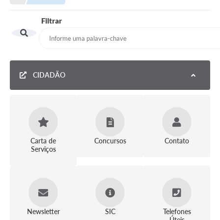
Meio Ambiente
Filtrar
EDOB
Ouvidoria
Transparência
CIDADÃO
Serviços
Visite Barbacena
Divulgação de Vagas SEDUC
Servidor
Carta de
Concursos
Contato
Serviços
PPP
PPA - PLANO PLURIANUAL 2026/2029
PCA (Planos de Contratações Anuais)
Newsletter
SIC
Telefones
E-SUS
Úteis