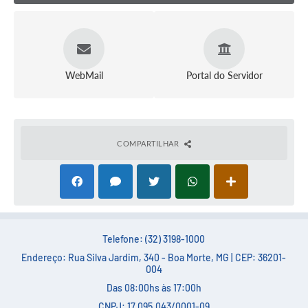
Carta de Serviços
Arquivos para Download
Legislação
WebMail
Portal do Servidor
Telefones Úteis
Transparência
SIC
COMPARTILHAR
Telefone: (32) 3198-1000
Endereço: Rua Silva Jardim, 340 - Boa Morte, MG | CEP: 36201-
004
Das 08:00hs às 17:00h
CNPJ: 17.095.043/0001-09