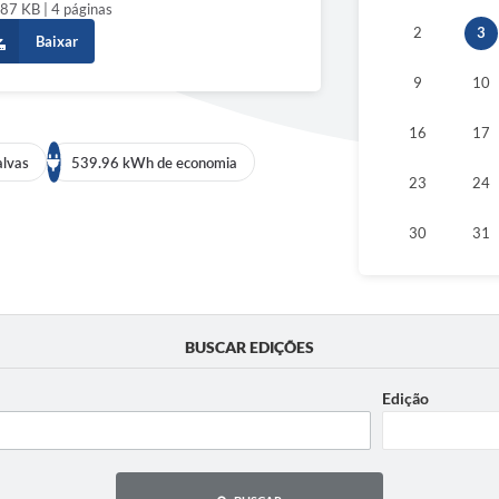
87 KB | 4 páginas
2
3
Baixar
9
10
16
17
alvas
539.96 kWh de economia
23
24
30
31
BUSCAR EDIÇÕES
Edição