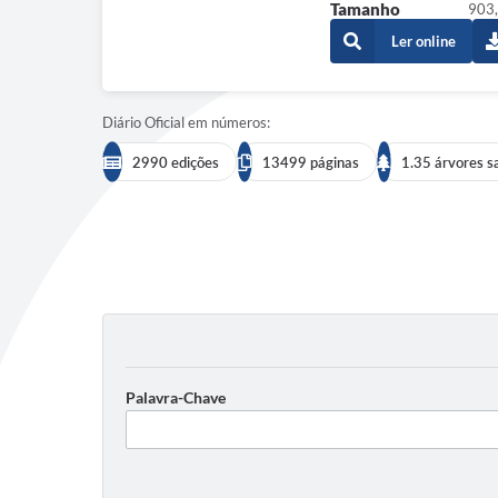
Tamanho
903,
Ler online
Diário Oficial em números:
2990 edições
13499 páginas
1.35 árvores s
Palavra-Chave