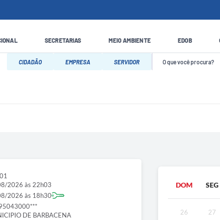
CIONAL
SECRETARIAS
MEIO AMBIENTE
EDOB
CIDADÃO
EMPRESA
SERVIDOR
601
08/2026 às 22h03
DOM
SEG
08/2026 às 18h30
95043000***
26
27
ICIPIO DE BARBACENA