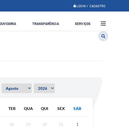
LOGIN / CADASTRO
OUVIDORIA
TRANSPARÊNCIA
SERVIÇOS
TER
QUA
QUI
SEX
SÁB
28
29
30
31
1