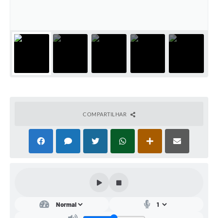
Conta de água (SAS)
Cultura
PNAB 2026 - Ciclo 2
Revistas
Intranet
Plano Diretor e Mobilidade Urbana
COMPARTILHAR
3º Jornada Empreendedora BQ
Festival Gastronômico
Emprega Barbacena
Plano Municipal de Saneamento Básico
Regularização de bairros