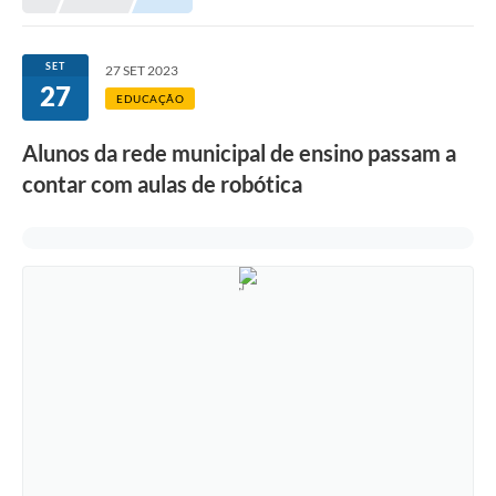
Meio Ambiente
EDOB
SET
27 SET 2023
27
Ouvidoria
EDUCAÇÃO
Transparência
Alunos da rede municipal de ensino passam a
Serviços
contar com aulas de robótica
Visite Barbacena
Divulgação de Vagas SEDUC
Servidor
PPP
PPA - PLANO PLURIANUAL 2026/2029
PCA (Planos de Contratações Anuais)
E-SUS