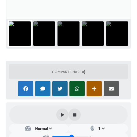
Conta de água (SAS)
Cultura
PNAB 2026 - Ciclo 2
Revistas
Intranet
Plano Diretor e Mobilidade Urbana
COMPARTILHAR
3º Jornada Empreendedora BQ
Festival Gastronômico
Emprega Barbacena
Plano Municipal de Saneamento Básico
Regularização de bairros