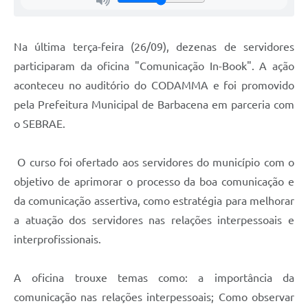
Carta de Serviços
Arquivos para Download
Na última terça-feira (26/09), dezenas de servidores
Legislação
participaram da oficina "Comunicação In-Book". A ação
aconteceu no auditório do CODAMMA e foi promovido
Telefones Úteis
pela Prefeitura Municipal de Barbacena em parceria com
Transparência
o SEBRAE.
SIC
O curso foi ofertado aos servidores do município com o
objetivo de aprimorar o processo da boa comunicação e
da comunicação assertiva, como estratégia para melhorar
a atuação dos servidores nas relações interpessoais e
interprofissionais.
A oficina trouxe temas como: a importância da
comunicação nas relações interpessoais; Como observar