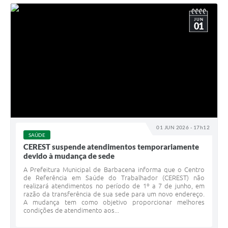
JUN
01
01 JUN 2026 - 17h12
SAÚDE
CEREST suspende atendimentos temporariamente
devido à mudança de sede
A Prefeitura Municipal de Barbacena informa que o Centro
de Referência em Saúde do Trabalhador (CEREST) não
realizará atendimentos no período de 1º a 7 de junho, em
razão da transferência de sua sede para um novo endereço.
A mudança tem como objetivo proporcionar melhores
condições de atendimento aos...