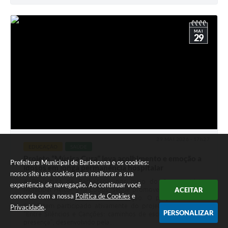
MAI
29
29 MAI 2026 - 17h27
EDUCAÇÃO
SAÚDE
Projeto “Música Cura” leva acolhimento e emoção a
Prefeitura Municipal de Barbacena e os cookies:
idosos em longa permanência hospitalar
nosso site usa cookies para melhorar a sua
A Prefeitura de Barbacena, por meio do Conservatório
experiência de navegação. Ao continuar você
ACEITAR
Municipal Heitor Villa-Lobos, segue promovendo ações que
concorda com a nossa
Política de Cookies
e
unem cultura, cuidado e humanização. O projeto “Música
Cura” tem participado ativamente do projeto de extensão
Privacidade
.
PERSONALIZAR
“Entre Silêncios e Canções: caminhos de escuta, memória e
presença”, desenvolvido pela...