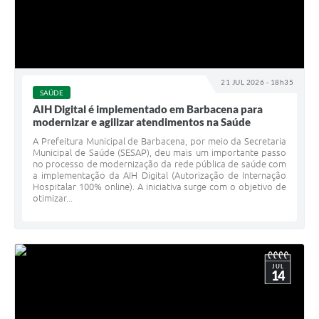
21 JUL 2026 - 18h35
SAÚDE
AIH Digital é implementado em Barbacena para
modernizar e agilizar atendimentos na Saúde
A Prefeitura Municipal de Barbacena, por meio da Secretaria
Municipal de Saúde (SESAP), deu mais um importante passo
no processo de modernização da rede pública de saúde com
a implementação da AIH Digital (Autorização de Internação
Hospitalar 100% online). A iniciativa surge com o objetivo de
otimizar...
JUL
14