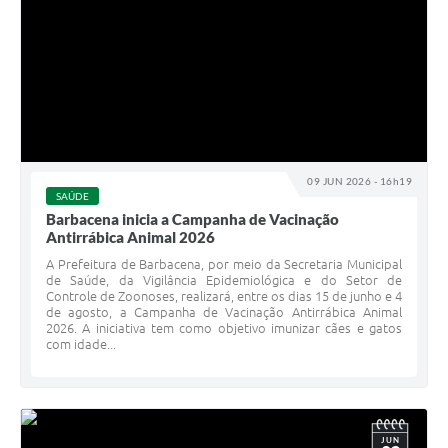
09 JUN 2026 - 16h19
SAÚDE
Barbacena inicia a Campanha de Vacinação
Antirrábica Animal 2026
A Prefeitura de Barbacena, por meio da Secretaria Municipal
de Saúde, da Vigilância Epidemiológica e do Setor de
Controle de Zoonoses, realizará, entre os dias 15 de junho e 4
de agosto, a Campanha de Vacinação Antirrábica Animal
2026. A iniciativa tem como objetivo imunizar cães e gatos
com idade...
JUN