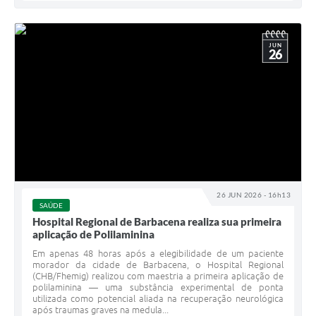
JUN
26
26 JUN 2026 - 16h13
SAÚDE
Hospital Regional de Barbacena realiza sua primeira
aplicação de Polilaminina
Em apenas 48 horas após a elegibilidade de um paciente
morador da cidade de Barbacena, o Hospital Regional
(CHB/Fhemig) realizou com maestria a primeira aplicação de
polilaminina — uma substância experimental de ponta
utilizada como potencial aliada na recuperação neurológica
após traumas graves na medula...