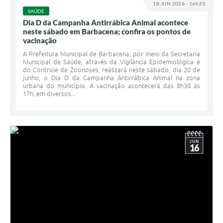
18 JUN 2026 - 16h33
SAÚDE
Dia D da Campanha Antirrábica Animal acontece
neste sábado em Barbacena; confira os pontos de
vacinação
A Prefeitura Municipal de Barbacena, por meio da Secretaria
Municipal de Saúde, através da Vigilância Epidemiológica e
do Controle de Zoonoses, realizará neste sábado, dia 20 de
junho, o Dia D da Campanha Antirrábica Animal na zona
urbana do município. A vacinação acontecerá das 8h30 às
17h, em diversos...
JUN
16