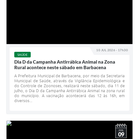
10 JUL 2026 - 17h30
SAÚDE
Dia D da Campanha Antirrábica Animal na Zona
Rural acontece neste sábado em Barbacena
A Prefeitura Municipal de Barbacena, por meio da Secretaria
Municipal de Saúde, através da Vigilância Epidemiológica e
do Controle de Zoonoses, realizará neste sábado, dia 11 de
julho, o Dia D da Campanha Antirrábica Animal na zona rural
do município. A vacinação acontecerá das 12 às 16h, em
diversos...
JUL
09