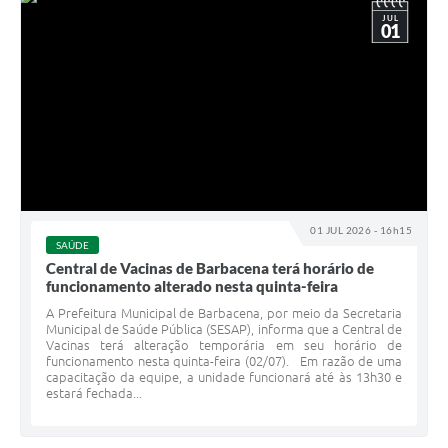
JUL
01
01 JUL 2026 - 16h15
SAÚDE
Central de Vacinas de Barbacena terá horário de
funcionamento alterado nesta quinta-feira
A Prefeitura Municipal de Barbacena, por meio da Secretaria
Municipal de Saúde Pública (SESAP), informa que a Central de
Vacinas terá alteração temporária em seu horário de
funcionamento nesta quinta-feira (02/07). Em razão de uma
capacitação da equipe, a unidade funcionará até às 13h30 e
estará fechada...