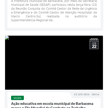
A Prefeitura Municipal de Barbacena, por meio da Secretaria
Municipal de Saúde (SESAP), participou nesta terça-feira (23)
da Reunião Conjunta do Comitê Gestor da Rede de Urgência
e Emergência e do Comitê Gestor de Atenção Hospitalar da
Macro Centro-Sul, realizada no auditório da
Superintendência Regional de...
JUN
22
22 JUN 2026 - 18h16
SAÚDE
Ação educativa em escola municipal de Barbacena
marca o Dia Mundial de Combate ao Trabalho