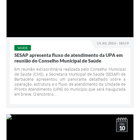
14 JUL 2026 - 18h19
SAÚDE
SESAP apresenta fluxo de atendimento da UPA em
reunião do Conselho Municipal de Saúde
Em reunião extraordinária realizada pelo Conselho Municipal
de Saúde (CMS), a Secretaria Municipal de Saúde (SESAP) de
Barbacena apresentou um panorama detalhado sobre a
operação, estrutura e o fluxo de atendimento da Unidade de
Pronto Atendimento (UPA) do município que será inaugurada
em breve. O encontro...
JUL
10