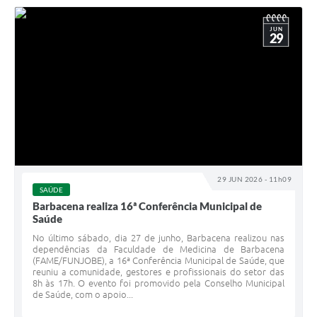
JUN
29
29 JUN 2026 - 11h09
SAÚDE
Barbacena realiza 16ª Conferência Municipal de
Saúde
No último sábado, dia 27 de junho, Barbacena realizou nas
dependências da Faculdade de Medicina de Barbacena
(FAME/FUNJOBE), a 16ª Conferência Municipal de Saúde, que
reuniu a comunidade, gestores e profissionais do setor das
8h às 17h. O evento foi promovido pela Conselho Municipal
de Saúde, com o apoio...