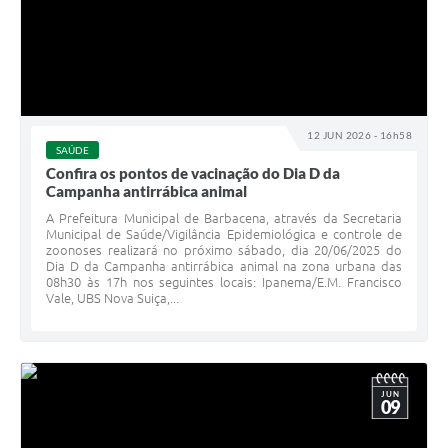
12 JUN 2026 - 16h58
SAÚDE
Confira os pontos de vacinação do Dia D da
Campanha antirrábica animal
A Prefeitura Municipal de Barbacena, através da Secretaria
Municipal de Saúde/Vigilância Epidemiológica e controle de
zoonoses realizará no próximo sábado, dia 20/06/2025 do
Dia D da Campanha antirrábica animal na zona urbana das
08h30 às 17h nos seguintes locais: Ipanema/E.M. Francisco
Vale, UBS Nova Suiça,...
JUN
09