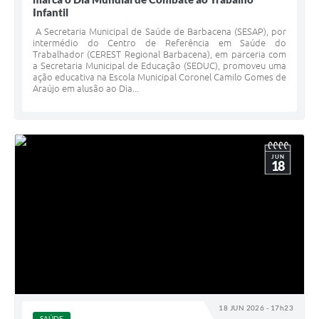
Infantil
A Secretaria Municipal de Saúde de Barbacena (SESAP), por
intermédio do Centro de Referência em Saúde do
Trabalhador (CEREST Regional Barbacena), em parceria com
a Secretaria Municipal de Educação (SEDUC), promoveu uma
ação educativa na Escola Municipal Coronel Camilo Gomes de
Araújo em alusão ao Dia...
JUN
18
18 JUN 2026 - 17h23
SAÚDE