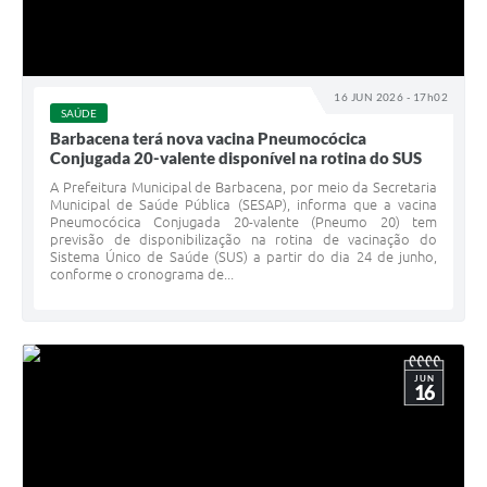
16 JUN 2026 - 17h02
SAÚDE
Barbacena terá nova vacina Pneumocócica
Conjugada 20-valente disponível na rotina do SUS
A Prefeitura Municipal de Barbacena, por meio da Secretaria
Municipal de Saúde Pública (SESAP), informa que a vacina
Pneumocócica Conjugada 20-valente (Pneumo 20) tem
previsão de disponibilização na rotina de vacinação do
Sistema Único de Saúde (SUS) a partir do dia 24 de junho,
conforme o cronograma de...
JUN
16