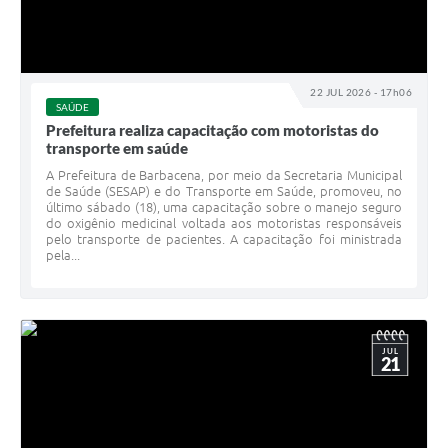
22 JUL 2026 - 17h06
SAÚDE
Prefeitura realiza capacitação com motoristas do
transporte em saúde
A Prefeitura de Barbacena, por meio da Secretaria Municipal
de Saúde (SESAP) e do Transporte em Saúde, promoveu, no
último sábado (18), uma capacitação sobre o manejo seguro
do oxigênio medicinal voltada aos motoristas responsáveis
pelo transporte de pacientes. A capacitação foi ministrada
pela...
JUL
21