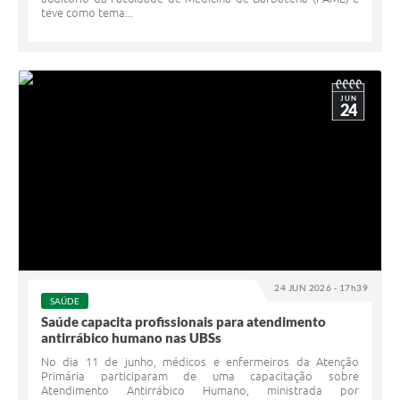
teve como tema...
JUN
24
24 JUN 2026 - 17h39
SAÚDE
Saúde capacita profissionais para atendimento
antirrábico humano nas UBSs
No dia 11 de junho, médicos e enfermeiros da Atenção
Primária participaram de uma capacitação sobre
Atendimento Antirrábico Humano, ministrada por