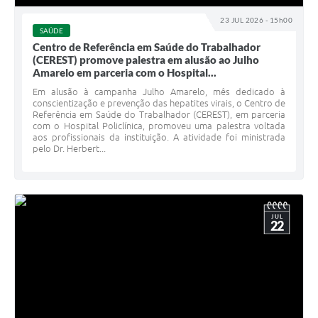
Carta de Serviços
23 JUL 2026 - 15h00
SAÚDE
Arquivos para Download
Centro de Referência em Saúde do Trabalhador
(CEREST) promove palestra em alusão ao Julho
Legislação
Amarelo em parceria com o Hospital...
Telefones Úteis
Em alusão à campanha Julho Amarelo, mês dedicado à
conscientização e prevenção das hepatites virais, o Centro de
Referência em Saúde do Trabalhador (CEREST), em parceria
Transparência
com o Hospital Policlínica, promoveu uma palestra voltada
aos profissionais da instituição. A atividade foi ministrada
SIC
pelo Dr. Herbert...
JUL
22