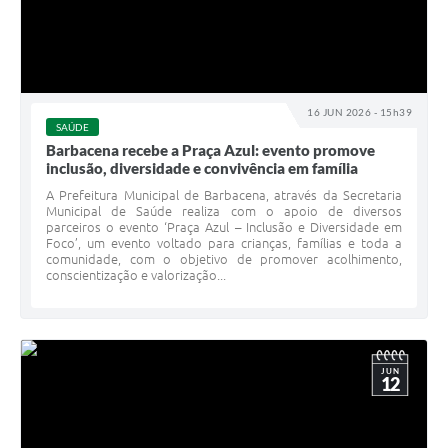
16 JUN 2026 - 15h39
SAÚDE
Barbacena recebe a Praça Azul: evento promove
inclusão, diversidade e convivência em família
A Prefeitura Municipal de Barbacena, através da Secretaria
Municipal de Saúde realiza com o apoio de diversos
parceiros o evento ‘Praça Azul – Inclusão e Diversidade em
Foco’, um evento voltado para crianças, famílias e toda a
comunidade, com o objetivo de promover acolhimento,
conscientização e valorização...
JUN
12