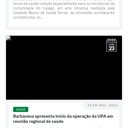
social de saúde voltada especialmente para os moradores da
comunidade do Galego, em uma iniciativa realizada pela
Unidade Básica de Saúde Torres. As atividades acontecerão
concentradas no...
JUN
23
23 JUN 2026 - 15h16
SAÚDE
Barbacena apresenta início da operação da UPA em
reunião regional de saúde