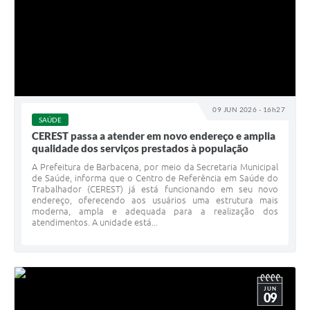
09 JUN 2026 - 16h27
SAÚDE
CEREST passa a atender em novo endereço e amplia
qualidade dos serviços prestados à população
A Prefeitura de Barbacena, por meio da Secretaria Municipal
de Saúde, informa que o Centro de Referência em Saúde do
Trabalhador (CEREST) já está funcionando em seu novo
endereço, oferecendo aos usuários uma estrutura mais
moderna, ampla e adequada para a realização dos
atendimentos. A unidade está...
JUN
09