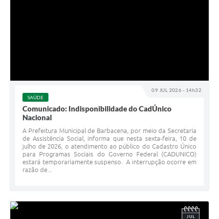
09 JUL 2026 - 14h32
SAÚDE
Comunicado: Indisponibilidade do CadÚnico
Nacional
A Prefeitura Municipal de Barbacena, por meio da Secretaria
de Assistência Social, informa que nesta sexta-feira, 10 de
julho de 2026, o atendimento ao público do Cadastro Único
para Programas Sociais do Governo Federal (CADUNICO)
estará temporariamente suspenso. A interrupção ocorre em
razão de...
JUL