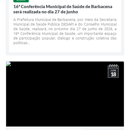
16ª Conferência Municipal de Saúde de Barbacena
será realizada no dia 27 de junho
A Prefeitura Municipal de Barbacena, por meio da Secretaria
Municipal de Saúde Pública (SESAP) e do Conselho Municipal
de Saúde, realizará, no próximo dia 27 de junho de 2026, a
16ª Conferência Municipal de Saúde, um importante espaço
de participação popular, diálogo e construção coletiva das
políticas...
JUN
18