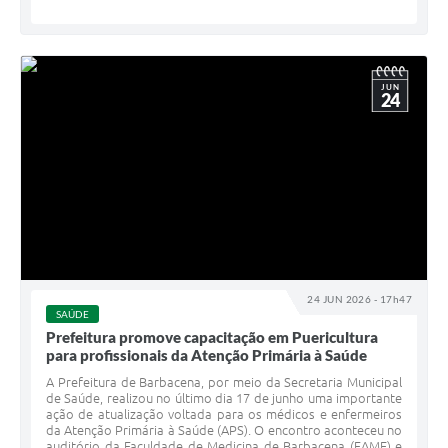
JUN
24
24 JUN 2026 - 17h47
SAÚDE
Prefeitura promove capacitação em Puericultura
para profissionais da Atenção Primária à Saúde
A Prefeitura de Barbacena, por meio da Secretaria Municipal
de Saúde, realizou no último dia 17 de junho uma importante
ação de atualização voltada para os médicos e enfermeiros
da Atenção Primária à Saúde (APS). O encontro aconteceu no
auditório da Faculdade de Medicina de Barbacena (FAME) e