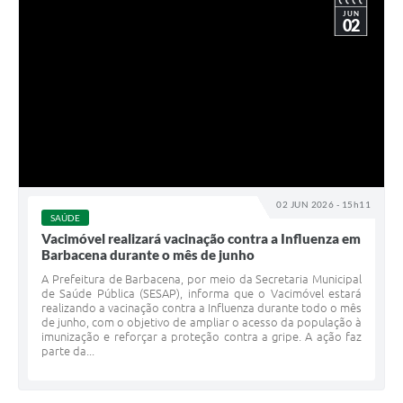
JUN
02
02 JUN 2026 - 15h11
SAÚDE
Vacimóvel realizará vacinação contra a Influenza em
Barbacena durante o mês de junho
A Prefeitura de Barbacena, por meio da Secretaria Municipal
de Saúde Pública (SESAP), informa que o Vacimóvel estará
realizando a vacinação contra a Influenza durante todo o mês
de junho, com o objetivo de ampliar o acesso da população à
imunização e reforçar a proteção contra a gripe. A ação faz
parte da...