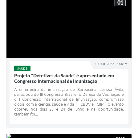
01
01 JUL 2026 - 16h19
SAÚDE
Projeto "Detetives da Saúde" é apresentado em
Congresso Internacional de Imunização
A enfermeira da imunização de Barbacena, Larissa Ávila,
participou do III Congresso Brasileiro Defesa da Vacinação e
o I Congresso Internacional de Imunização: compromisso
global com a ciência, saúde e vida (III CBDV e I CIIM). O evento
ocorreu nos dias 23 e 24 de junho e na oportunidade,
também foi...