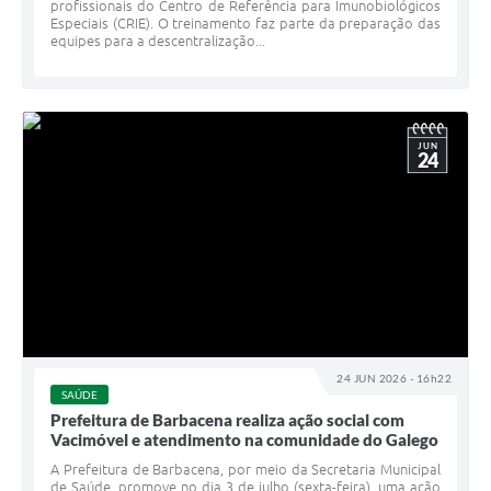
profissionais do Centro de Referência para Imunobiológicos
Especiais (CRIE). O treinamento faz parte da preparação das
equipes para a descentralização...
JUN
24
24 JUN 2026 - 16h22
SAÚDE
Prefeitura de Barbacena realiza ação social com
Vacimóvel e atendimento na comunidade do Galego
A Prefeitura de Barbacena, por meio da Secretaria Municipal
de Saúde, promove no dia 3 de julho (sexta-feira), uma ação