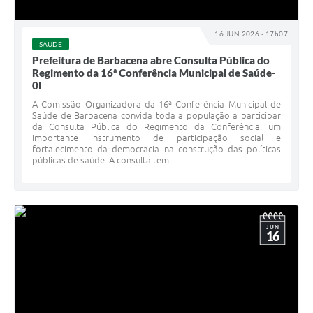
16 JUN 2026 - 17h07
SAÚDE
Prefeitura de Barbacena abre Consulta Pública do
Regimento da 16ª Conferência Municipal de Saúde-
0l
A Comissão Organizadora da 16ª Conferência Municipal de
Saúde de Barbacena convida toda a população a participar
da Consulta Pública do Regimento da Conferência, um
importante instrumento de participação social e
fortalecimento da democracia na construção das políticas
públicas de saúde. A consulta tem...
JUN
16