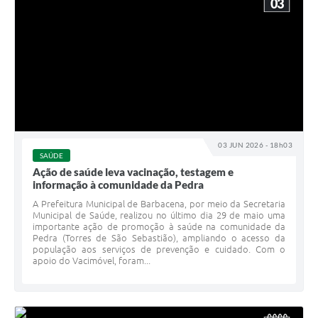
03
03 JUN 2026 - 18h03
SAÚDE
Ação de saúde leva vacinação, testagem e
informação à comunidade da Pedra
A Prefeitura Municipal de Barbacena, por meio da Secretaria
Municipal de Saúde, realizou no último dia 29 de maio uma
importante ação de promoção à saúde na comunidade da
Pedra (Torres de São Sebastião), ampliando o acesso da
população aos serviços de prevenção e cuidado. Com o
apoio do Vacimóvel, foram...