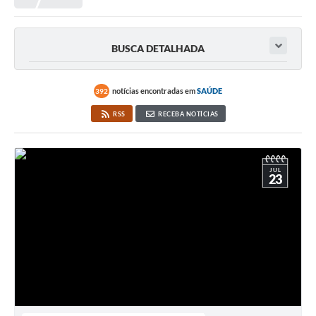
Meio Ambiente
EDOB
BUSCA DETALHADA
Ouvidoria
Transparência
notícias encontradas em
SAÚDE
392
Serviços
RSS
RECEBA NOTÍCIAS
Visite Barbacena
Divulgação de Vagas SEDUC
JUL
23
Servidor
PPP
PPA - PLANO PLURIANUAL 2026/2029
PCA (Planos de Contratações Anuais)
E-SUS