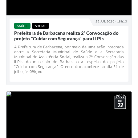
22 JUL 2026 - 18h13
SAÚDE
SOCIAL
Prefeitura de Barbacena realiza 2ª Convocação do
projeto "Cuidar com Segurança" para ILPIs
A Prefeitura de Barbacena, por meio de uma ação integrada
entre a Secretaria Municipal de Saúde e a Secretaria
Municipal de Assistência Social, realiza a 2ª Convocação das
ILPI's do município de Barbacena a respeito do projeto
"Cuidar com Segurança". O encontro acontece no dia 31 de
julho, às 09h, no...
JUL
22