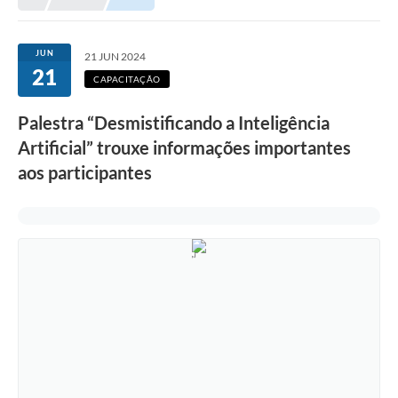
Meio Ambiente
EDOB
JUN
21 JUN 2024
21
Ouvidoria
CAPACITAÇÃO
Transparência
Palestra “Desmistificando a Inteligência
Serviços
Artificial” trouxe informações importantes
aos participantes
Visite Barbacena
Divulgação de Vagas SEDUC
Servidor
PPP
PPA - PLANO PLURIANUAL 2026/2029
PCA (Planos de Contratações Anuais)
E-SUS