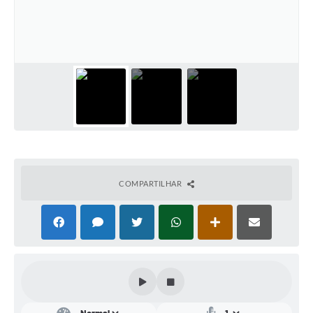
Conta de água (SAS)
Cultura
PNAB 2026 - Ciclo 2
Revistas
Intranet
Plano Diretor e Mobilidade Urbana
3º Jornada Empreendedora BQ
COMPARTILHAR
Festival Gastronômico
Emprega Barbacena
Plano Municipal de Saneamento Básico
Regularização de bairros