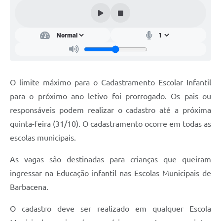
Conta de água (SAS)
Cultura
PNAB 2026 - Ciclo 2
Revistas
O limite máximo para o Cadastramento Escolar Infantil
Intranet
para o próximo ano letivo foi prorrogado. Os pais ou
Plano Diretor e Mobilidade Urbana
responsáveis podem realizar o cadastro até a próxima
quinta-feira (31/10). O cadastramento ocorre em todas as
3º Jornada Empreendedora BQ
escolas municipais.
Festival Gastronômico
As vagas são destinadas para crianças que queiram
Emprega Barbacena
ingressar na Educação infantil nas Escolas Municipais de
Plano Municipal de Saneamento Básico
Barbacena.
Regularização de bairros
O cadastro deve ser realizado em qualquer Escola