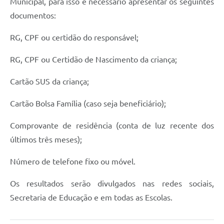
Municipal, para isso é necessário apresentar os seguintes
Carta de Serviços
documentos:
Arquivos para Download
RG, CPF ou certidão do responsável;
Legislação
RG, CPF ou Certidão de Nascimento da criança;
Telefones Úteis
Cartão SUS da criança;
Transparência
SIC
Cartão Bolsa Família (caso seja beneficiário);
Comprovante de residência (conta de luz recente dos
últimos três meses);
Número de telefone fixo ou móvel.
Os resultados serão divulgados nas redes sociais,
Secretaria de Educação e em todas as Escolas.