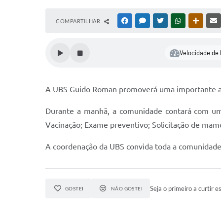
COMPARTILHAR
FACEBOOK
MESSENGER
TWITTER
WHATSAPP
OUTRAS
Velocidade de 
A UBS Guido Roman promoverá uma importante açã
Durante a manhã, a comunidade contará com uma 
Vacinação; Exame preventivo; Solicitação de mamo
A coordenação da UBS convida toda a comunidade a
Seja o primeiro a curtir es
GOSTEI
NÃO GOSTEI