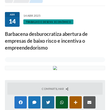
Meio Ambiente
EDOB
ABR
14 ABR 2025
14
Ouvidoria
TRABALHO E DESENV. ECONÔMICO
Transparência
Barbacena desburocratiza abertura de
Serviços
empresas de baixo risco e incentiva o
empreendedorismo
Visite Barbacena
Divulgação de Vagas SEDUC
Servidor
PPP
PPA - PLANO PLURIANUAL 2026/2029
COMPARTILHAR
PCA (Planos de Contratações Anuais)
E-SUS