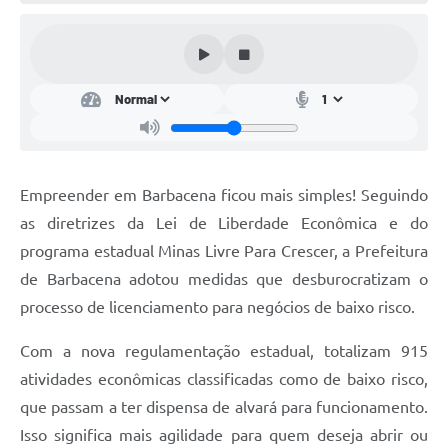
Conta de água (SAS)
Cultura
PNAB 2026 - Ciclo 2
Revistas
Intranet
Empreender em Barbacena ficou mais simples! Seguindo
Plano Diretor e Mobilidade Urbana
as diretrizes da Lei de Liberdade Econômica e do
programa estadual Minas Livre Para Crescer, a Prefeitura
3º Jornada Empreendedora BQ
de Barbacena adotou medidas que desburocratizam o
Festival Gastronômico
processo de licenciamento para negócios de baixo risco.
Emprega Barbacena
Com a nova regulamentação estadual, totalizam 915
Plano Municipal de Saneamento Básico
atividades econômicas classificadas como de baixo risco,
que passam a ter dispensa de alvará para funcionamento.
Regularização de bairros
Isso significa mais agilidade para quem deseja abrir ou