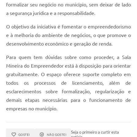
Carta de Serviços
formalizar seu negócio no município, sem deixar de lado
a segurança jurídica e a responsabilidade.
Arquivos para Download
Legislação
O objetivo da iniciativa é fomentar o empreendedorismo
e à melhoria do ambiente de negócios, o que promove o
Telefones Úteis
desenvolvimento econômico e geração de renda.
Transparência
Para quem tem dúvidas sobre como proceder, a Sala
SIC
Mineira do Empreendedor está à disposição para orientar
gratuitamente. O espaço oferece suporte completo em
todos os processos de licenciamento, além de
esclarecimentos sobre formalização, regularização e
demais etapas necessárias para o funcionamento de
empresas no município.
Seja o primeiro a curtir esta
GOSTEI
NÃO GOSTEI