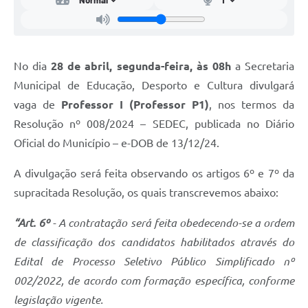
Carta de Serviços
Arquivos para Download
Legislação
No dia
28 de abril, segunda-feira, às 08h
a Secretaria
Municipal de Educação, Desporto e Cultura divulgará
Telefones Úteis
vaga de
Professor I (Professor P1)
, nos termos da
Transparência
Resolução nº 008/2024 – SEDEC, publicada no Diário
SIC
Oficial do Município – e-DOB de 13/12/24.
A divulgação será feita observando os artigos 6º e 7º da
supracitada Resolução, os quais transcrevemos abaixo:
“Art. 6º
- A contratação será feita obedecendo-se a ordem
de classificação dos candidatos habilitados através do
Edital de Processo Seletivo Público Simplificado nº
002/2022, de acordo com formação específica, conforme
legislação vigente.