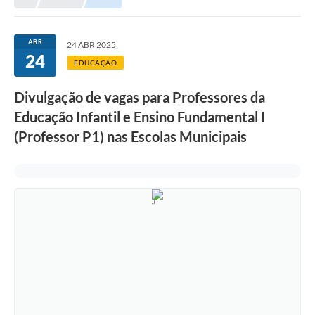
Meio Ambiente
EDOB
ABR
24 ABR 2025
24
Ouvidoria
EDUCAÇÃO
Transparência
Divulgação de vagas para Professores da
Serviços
Educação Infantil e Ensino Fundamental I
(Professor P1) nas Escolas Municipais
Visite Barbacena
Divulgação de Vagas SEDUC
Servidor
PPP
PPA - PLANO PLURIANUAL 2026/2029
PCA (Planos de Contratações Anuais)
E-SUS