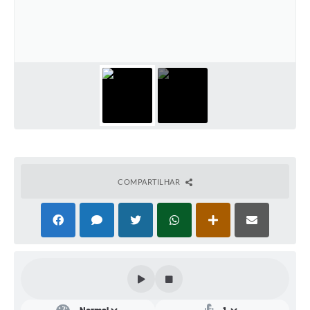
Conta de água (SAS)
Cultura
PNAB 2026 - Ciclo 2
Revistas
Intranet
Plano Diretor e Mobilidade Urbana
3º Jornada Empreendedora BQ
COMPARTILHAR
Festival Gastronômico
Emprega Barbacena
Plano Municipal de Saneamento Básico
Regularização de bairros