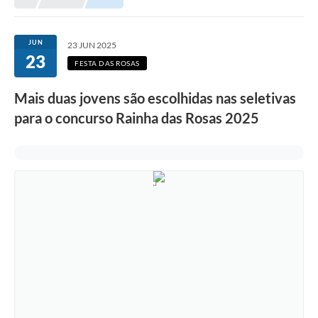
Meio Ambiente
EDOB
JUN
23 JUN 2025
23
Ouvidoria
FESTA DAS ROSAS
Transparência
Mais duas jovens são escolhidas nas seletivas
Serviços
para o concurso Rainha das Rosas 2025
Visite Barbacena
Divulgação de Vagas SEDUC
Servidor
PPP
PPA - PLANO PLURIANUAL 2026/2029
PCA (Planos de Contratações Anuais)
E-SUS