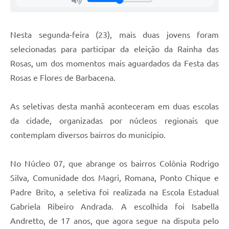
Carta de Serviços
Arquivos para Download
Nesta segunda-feira (23), mais duas jovens foram
Legislação
selecionadas para participar da eleição da Rainha das
Rosas, um dos momentos mais aguardados da Festa das
Telefones Úteis
Rosas e Flores de Barbacena.
Transparência
SIC
As seletivas desta manhã aconteceram em duas escolas
da cidade, organizadas por núcleos regionais que
contemplam diversos bairros do município.
No Núcleo 07, que abrange os bairros Colônia Rodrigo
Silva, Comunidade dos Magri, Romana, Ponto Chique e
Padre Brito, a seletiva foi realizada na Escola Estadual
Gabriela Ribeiro Andrada. A escolhida foi Isabella
Andretto, de 17 anos, que agora segue na disputa pelo