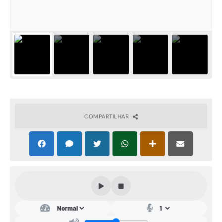
Conta de água (SAS)
Cultura
PNAB 2026 - Ciclo 2
Revistas
Intranet
Plano Diretor e Mobilidade Urbana
COMPARTILHAR
3º Jornada Empreendedora BQ
Festival Gastronômico
Emprega Barbacena
Plano Municipal de Saneamento Básico
Regularização de bairros