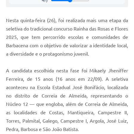
Carta de Serviços
Arquivos para Download
Nesta quinta-feira (26), foi realizada mais uma etapa da
Legislação
seletiva do tradicional concurso Rainha das Rosas e Flores
2025, que tem percorrido escolas e comunidades de
Telefones Úteis
Barbacena com o objetivo de valorizar a identidade local,
Transparência
a diversidade e o protagonismo juvenil.
SIC
A candidata escolhida nesta fase foi Mikaely Jheniffer
Ferreira, de 15 anos (16 anos em 22/09). A seletiva
aconteceu na Escola Estadual José Bonifácio, localizada
no distrito de Correia de Almeida, representando o
Núcleo 12 — que engloba, além de Correia de Almeida,
as localidades de Costas, Mantiqueira, Campestre II,
Torres, Palmital, Galego, Campestre I, Argola, José Luiz,
Pedra, Barbosa e São João Batista.