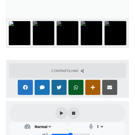
Conta de água (SAS)
Cultura
PNAB 2026 - Ciclo 2
Revistas
Intranet
Plano Diretor e Mobilidade Urbana
COMPARTILHAR
3º Jornada Empreendedora BQ
Festival Gastronômico
Emprega Barbacena
Plano Municipal de Saneamento Básico
Regularização de bairros