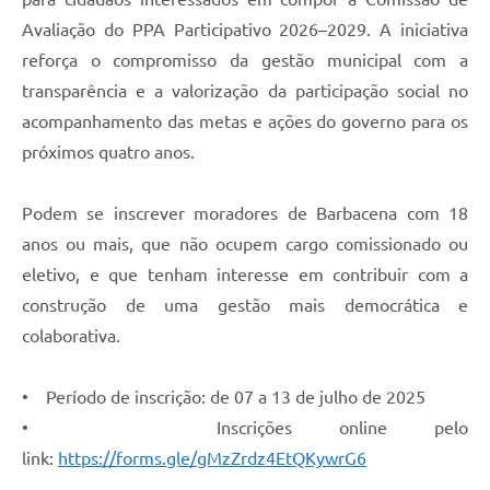
Carta de Serviços
Avaliação do PPA Participativo 2026–2029. A iniciativa
Arquivos para Download
reforça o compromisso da gestão municipal com a
transparência e a valorização da participação social no
Legislação
acompanhamento das metas e ações do governo para os
Telefones Úteis
próximos quatro anos.
Transparência
Podem se inscrever moradores de Barbacena com 18
SIC
anos ou mais, que não ocupem cargo comissionado ou
eletivo, e que tenham interesse em contribuir com a
construção de uma gestão mais democrática e
colaborativa.
• Período de inscrição: de 07 a 13 de julho de 2025
• Inscrições online pelo
link:
https://forms.gle/gMzZrdz4EtQKywrG6