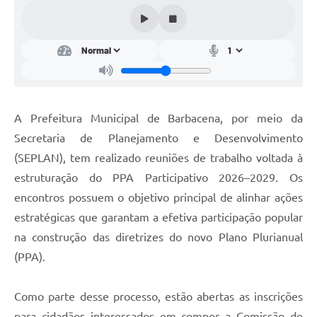
Conta de água (SAS)
Cultura
PNAB 2026 - Ciclo 2
Revistas
A Prefeitura Municipal de Barbacena, por meio da
Intranet
Secretaria de Planejamento e Desenvolvimento
Plano Diretor e Mobilidade Urbana
(SEPLAN), tem realizado reuniões de trabalho voltada à
estruturação do PPA Participativo 2026–2029. Os
3º Jornada Empreendedora BQ
encontros possuem o objetivo principal de alinhar ações
Festival Gastronômico
estratégicas que garantam a efetiva participação popular
na construção das diretrizes do novo Plano Plurianual
Emprega Barbacena
(PPA).
Plano Municipal de Saneamento Básico
Regularização de bairros
Como parte desse processo, estão abertas as inscrições
para cidadãos interessados em compor a Comissão de