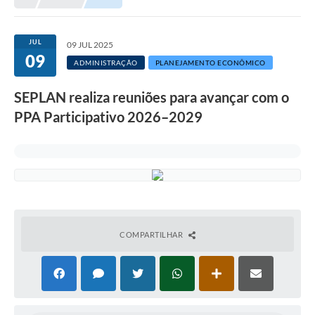
Meio Ambiente
EDOB
JUL
09 JUL 2025
09
Ouvidoria
ADMINISTRAÇÃO
PLANEJAMENTO ECONÔMICO
Transparência
SEPLAN realiza reuniões para avançar com o
Serviços
PPA Participativo 2026–2029
Visite Barbacena
Divulgação de Vagas SEDUC
Servidor
PPP
COMPARTILHAR
PPA - PLANO PLURIANUAL 2026/2029
PCA (Planos de Contratações Anuais)
E-SUS