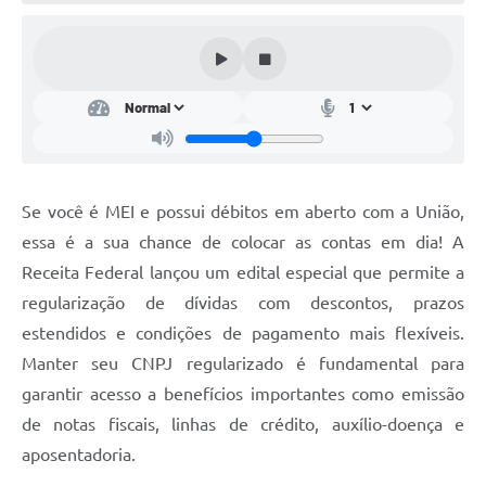
Conta de água (SAS)
Cultura
PNAB 2026 - Ciclo 2
Revistas
Intranet
Se você é MEI e possui débitos em aberto com a União,
Plano Diretor e Mobilidade Urbana
essa é a sua chance de colocar as contas em dia! A
Receita Federal lançou um edital especial que permite a
3º Jornada Empreendedora BQ
regularização de dívidas com descontos, prazos
Festival Gastronômico
estendidos e condições de pagamento mais flexíveis.
Manter seu CNPJ regularizado é fundamental para
Emprega Barbacena
garantir acesso a benefícios importantes como emissão
Plano Municipal de Saneamento Básico
de notas fiscais, linhas de crédito, auxílio-doença e
Regularização de bairros
aposentadoria.