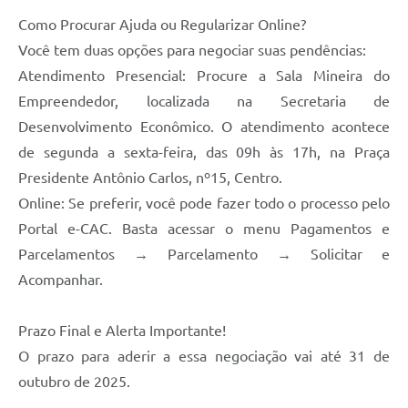
Carta de Serviços
Como Procurar Ajuda ou Regularizar Online?
Arquivos para Download
Você tem duas opções para negociar suas pendências:
Atendimento Presencial: Procure a Sala Mineira do
Legislação
Empreendedor, localizada na Secretaria de
Telefones Úteis
Desenvolvimento Econômico. O atendimento acontece
Transparência
de segunda a sexta-feira, das 09h às 17h, na Praça
Presidente Antônio Carlos, nº15, Centro.
SIC
Online: Se preferir, você pode fazer todo o processo pelo
Portal e-CAC. Basta acessar o menu Pagamentos e
Parcelamentos → Parcelamento → Solicitar e
Acompanhar.
Prazo Final e Alerta Importante!
O prazo para aderir a essa negociação vai até 31 de
outubro de 2025.