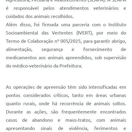
Carta de Serviços
é responsável pelos atendimentos veterinários e
Arquivos para Download
cuidados dos animais recolhidos.
Além disso, foi firmada uma parceria com o Instituto
Legislação
Socioambiental das Vertentes (IVERT), por meio do
Telefones Úteis
Termo de Colaboração nº 005/2025, para garantir abrigo,
Transparência
alimentação, segurança e fornecimento de
medicamentos aos animais apreendidos, sob supervisão
SIC
do médico-veterinário da Prefeitura.
As operações de apreensão têm sido intensificadas em
pontos considerados críticos, tanto em áreas urbanas
quanto rurais, onde há recorrência de animais soltos.
Durante as ações, são frequentemente encontrados
casos de abandono e maus-tratos, com animais
apresentando sinais de violência, ferimentos e