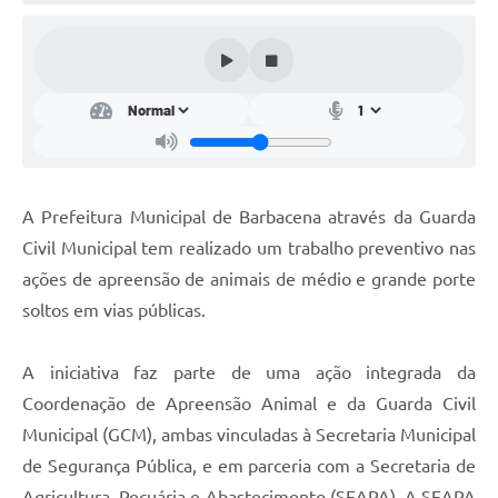
Conta de água (SAS)
Cultura
PNAB 2026 - Ciclo 2
Revistas
Intranet
A Prefeitura Municipal de Barbacena através da Guarda
Plano Diretor e Mobilidade Urbana
Civil Municipal tem realizado um trabalho preventivo nas
ações de apreensão de animais de médio e grande porte
3º Jornada Empreendedora BQ
soltos em vias públicas.
Festival Gastronômico
A iniciativa faz parte de uma ação integrada da
Emprega Barbacena
Coordenação de Apreensão Animal e da Guarda Civil
Plano Municipal de Saneamento Básico
Municipal (GCM), ambas vinculadas à Secretaria Municipal
Regularização de bairros
de Segurança Pública, e em parceria com a Secretaria de
Agricultura, Pecuária e Abastecimento (SEAPA). A SEAPA