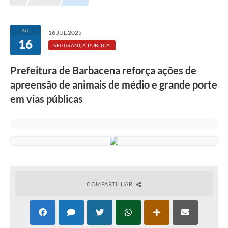
Meio Ambiente
EDOB
JUL
16 JUL 2025
16
Ouvidoria
SEGURANÇA PÚBLICA
Transparência
Prefeitura de Barbacena reforça ações de
Serviços
apreensão de animais de médio e grande porte
em vias públicas
Visite Barbacena
Divulgação de Vagas SEDUC
Servidor
PPP
PPA - PLANO PLURIANUAL 2026/2029
COMPARTILHAR
PCA (Planos de Contratações Anuais)
E-SUS