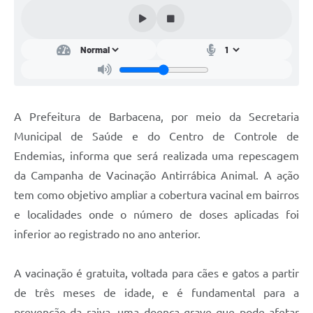
Conta de água (SAS)
Cultura
PNAB 2026 - Ciclo 2
Revistas
A Prefeitura de Barbacena, por meio da Secretaria
Intranet
Municipal de Saúde e do Centro de Controle de
Plano Diretor e Mobilidade Urbana
Endemias, informa que será realizada uma repescagem
da Campanha de Vacinação Antirrábica Animal. A ação
3º Jornada Empreendedora BQ
tem como objetivo ampliar a cobertura vacinal em bairros
Festival Gastronômico
e localidades onde o número de doses aplicadas foi
inferior ao registrado no ano anterior.
Emprega Barbacena
Plano Municipal de Saneamento Básico
A vacinação é gratuita, voltada para cães e gatos a partir
Regularização de bairros
de três meses de idade, e é fundamental para a
prevenção da raiva, uma doença grave que pode afetar