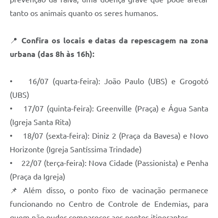
Carta de Serviços
tanto os animais quanto os seres humanos.
Arquivos para Download
📍
Confira os locais e datas da repescagem na zona
Legislação
urbana (das 8h às 16h):
Telefones Úteis
Transparência
• 16/07 (quarta-feira): João Paulo (UBS) e Grogotó
(UBS)
SIC
• 17/07 (quinta-feira): Greenville (Praça) e Água Santa
(Igreja Santa Rita)
• 18/07 (sexta-feira): Diniz 2 (Praça da Bavesa) e Novo
Horizonte (Igreja Santíssima Trindade)
• 22/07 (terça-feira): Nova Cidade (Passionista) e Penha
(Praça da Igreja)
📌 Além disso, o ponto fixo de vacinação permanece
funcionando no Centro de Controle de Endemias, para
quem não puder comparecer aos pontos itinerantes.