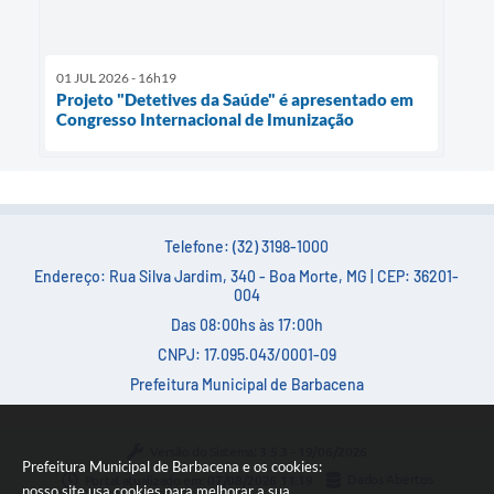
01 JUL 2026 - 16h19
Projeto "Detetives da Saúde" é apresentado em
Congresso Internacional de Imunização
Telefone: (32) 3198-1000
Endereço: Rua Silva Jardim, 340 - Boa Morte, MG | CEP: 36201-
004
Das 08:00hs às 17:00h
CNPJ: 17.095.043/0001-09
Prefeitura Municipal de Barbacena
Versão do Sistema:
3.5.3 - 19/06/2026
Prefeitura Municipal de Barbacena e os cookies:
Portal atualizado em:
07/08/2026 11:19
Dados Abertos
nosso site usa cookies para melhorar a sua