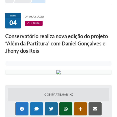
Meio Ambiente
EDOB
AGO
04 AGO 2025
04
Ouvidoria
CULTURA
Transparência
Conservatório realiza nova edição do projeto
Serviços
“Além da Partitura” com Daniel Gonçalves e
Jhony dos Reis
Visite Barbacena
Divulgação de Vagas SEDUC
Servidor
PPP
PPA - PLANO PLURIANUAL 2026/2029
COMPARTILHAR
PCA (Planos de Contratações Anuais)
E-SUS