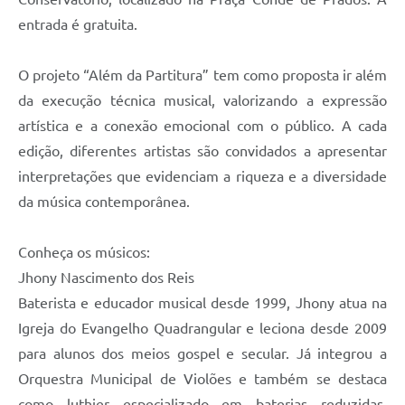
Carta de Serviços
entrada é gratuita.
Arquivos para Download
O projeto “Além da Partitura” tem como proposta ir além
Legislação
da execução técnica musical, valorizando a expressão
Telefones Úteis
artística e a conexão emocional com o público. A cada
Transparência
edição, diferentes artistas são convidados a apresentar
interpretações que evidenciam a riqueza e a diversidade
SIC
da música contemporânea.
Conheça os músicos:
Jhony Nascimento dos Reis
Baterista e educador musical desde 1999, Jhony atua na
Igreja do Evangelho Quadrangular e leciona desde 2009
para alunos dos meios gospel e secular. Já integrou a
Orquestra Municipal de Violões e também se destaca
como luthier especializado em baterias reduzidas,