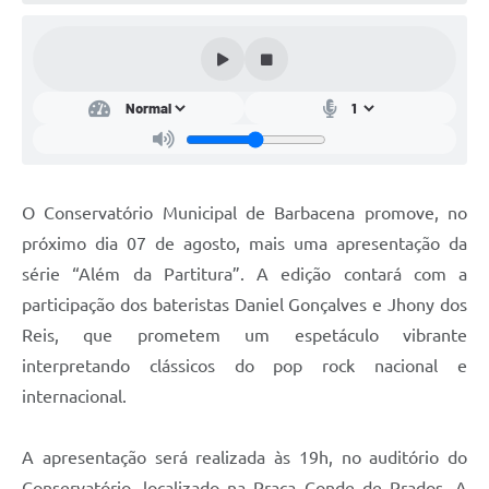
Conta de água (SAS)
Cultura
PNAB 2026 - Ciclo 2
Revistas
Intranet
O Conservatório Municipal de Barbacena promove, no
Plano Diretor e Mobilidade Urbana
próximo dia 07 de agosto, mais uma apresentação da
série “Além da Partitura”. A edição contará com a
3º Jornada Empreendedora BQ
participação dos bateristas Daniel Gonçalves e Jhony dos
Festival Gastronômico
Reis, que prometem um espetáculo vibrante
interpretando clássicos do pop rock nacional e
Emprega Barbacena
internacional.
Plano Municipal de Saneamento Básico
Regularização de bairros
A apresentação será realizada às 19h, no auditório do
Conservatório, localizado na Praça Conde de Prados. A