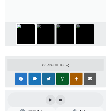
Conta de água (SAS)
Cultura
PNAB 2026 - Ciclo 2
Revistas
Intranet
Plano Diretor e Mobilidade Urbana
3º Jornada Empreendedora BQ
COMPARTILHAR
Festival Gastronômico
Emprega Barbacena
Plano Municipal de Saneamento Básico
Regularização de bairros