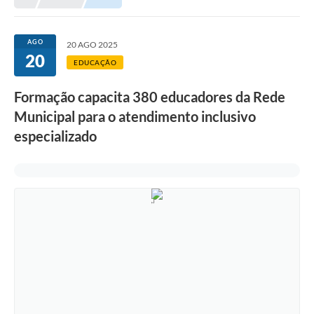
Meio Ambiente
EDOB
AGO
20 AGO 2025
20
Ouvidoria
EDUCAÇÃO
Transparência
Formação capacita 380 educadores da Rede
Serviços
Municipal para o atendimento inclusivo
especializado
Visite Barbacena
Divulgação de Vagas SEDUC
Servidor
PPP
PPA - PLANO PLURIANUAL 2026/2029
PCA (Planos de Contratações Anuais)
E-SUS