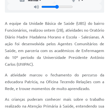
Carta de Serviços
Arquivos para Download
Legislação
A equipe da Unidade Básica de Saúde (UBS) do bairro
Funcionários, realizou ontem (28), atividades no Oratório
Telefones Úteis
Diário Madre Madalena Morano e Escola - Salesianas. A
Transparência
ação foi desenvolvida pelos Agentes Comunitários de
SIC
Saúde, em parceria com os acadêmicos de Enfermagem
do 10º período da Universidade Presidente Antônio
Carlos (UNIPAC).
A atividade marcou o fechamento do percurso da
educadora Patrícia, na Oficina Tecendo Relações com a
Rede, e trouxe momentos de muito aprendizado.
As crianças puderam conhecer mais sobre o trabalho
realizado na Atenção Primária à Saúde, entendendo sua