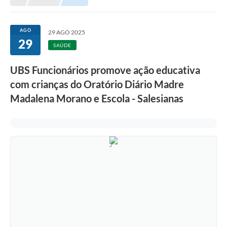
Meio Ambiente
EDOB
AGO
29 AGO 2025
29
Ouvidoria
SAÚDE
Transparência
UBS Funcionários promove ação educativa
Serviços
com crianças do Oratório Diário Madre
Madalena Morano e Escola - Salesianas
Visite Barbacena
Divulgação de Vagas SEDUC
Servidor
PPP
PPA - PLANO PLURIANUAL 2026/2029
PCA (Planos de Contratações Anuais)
E-SUS