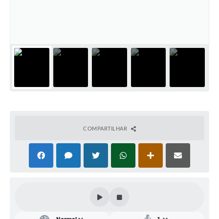
Conta de água (SAS)
Cultura
PNAB 2026 - Ciclo 2
Revistas
Intranet
Plano Diretor e Mobilidade Urbana
3º Jornada Empreendedora BQ
COMPARTILHAR
Festival Gastronômico
Emprega Barbacena
Plano Municipal de Saneamento Básico
Regularização de bairros