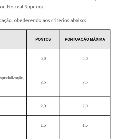
 ou Normal Superior.
cação, obedecendo aos critérios abaixo:
PONTOS
PONTUAÇÃO MÁXIMA
5,0
5,0
specialização,
2,5
2,5
2,0
2,0
1,5
1,5