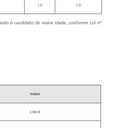
1,0
1,0
ando o candidato de maior idade, conforme Lei nº
TURNO
1 OU 3