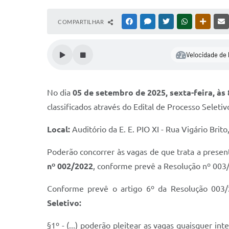
COMPARTILHAR
FACEBOOK
MESSENGER
TWITTER
WHATSAPP
OUTRAS
Velocidade de 
No dia
05 de setembro de 2025, sexta-feira, às 8
classificados através do Edital de Processo Selet
Local:
Auditório da E. E. PIO XI - Rua Vigário Brit
Poderão concorrer às vagas de que trata a prese
nº 002/2022
, conforme prevê a Resolução nº 003
Conforme prevê o artigo 6º da Resolução 003
Seletivo:
§1º - (...) poderão pleitear as vagas quaisquer