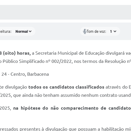
 MÍDIAS
RECEBA NOTÍCIAS
leitura:
Tom de voz:
 (oito) horas,
a Secretaria Municipal de Educação divulgará v
ivo Público Simplificado nº 002/2022, nos termos da Resolução
o, 24 - Centro, Barbacena
nte divulgação
todos os candidatos classificados
através do E
/2025, que ainda não tenham assumido nenhum contrato usando a
/2025,
na hipótese do não comparecimento de candidatos
 interessados presentes à divulgação que possuam a habilitaçã