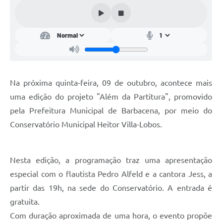
Conta de água (SAS)
Cultura
PNAB 2026 - Ciclo 2
Revistas
Na próxima quinta-feira, 09 de outubro, acontece mais
Intranet
uma edição do projeto "Além da Partitura", promovido
Plano Diretor e Mobilidade Urbana
pela Prefeitura Municipal de Barbacena, por meio do
Conservatório Municipal Heitor Villa-Lobos.
3º Jornada Empreendedora BQ
Festival Gastronômico
Nesta edição, a programação traz uma apresentação
Emprega Barbacena
especial com o flautista Pedro Alfeld e a cantora Jess, a
Plano Municipal de Saneamento Básico
partir das 19h, na sede do Conservatório. A entrada é
gratuita.
Regularização de bairros
Com duração aproximada de uma hora, o evento propõe