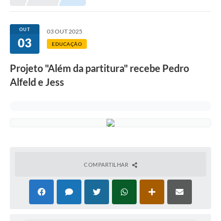
Meio Ambiente
EDOB
OUT
03 OUT 2025
03
Ouvidoria
EDUCAÇÃO
Transparência
Projeto "Além da partitura" recebe Pedro
Serviços
Alfeld e Jess
Visite Barbacena
Divulgação de Vagas SEDUC
Servidor
PPP
COMPARTILHAR
PPA - PLANO PLURIANUAL 2026/2029
PCA (Planos de Contratações Anuais)
E-SUS