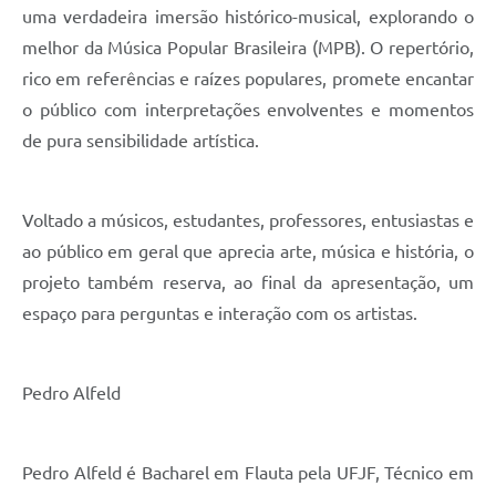
Carta de Serviços
uma verdadeira imersão histórico-musical, explorando o
melhor da Música Popular Brasileira (MPB). O repertório,
Arquivos para Download
rico em referências e raízes populares, promete encantar
Legislação
o público com interpretações envolventes e momentos
Telefones Úteis
de pura sensibilidade artística.
Transparência
Voltado a músicos, estudantes, professores, entusiastas e
SIC
ao público em geral que aprecia arte, música e história, o
projeto também reserva, ao final da apresentação, um
espaço para perguntas e interação com os artistas.
Pedro Alfeld
Pedro Alfeld é Bacharel em Flauta pela UFJF, Técnico em