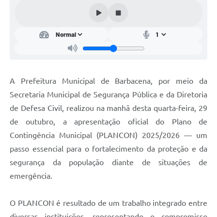
Conta de água (SAS)
Cultura
PNAB 2026 - Ciclo 2
Revistas
A Prefeitura Municipal de Barbacena, por meio da
Intranet
Secretaria Municipal de Segurança Pública e da Diretoria
Plano Diretor e Mobilidade Urbana
de Defesa Civil, realizou na manhã desta quarta-feira, 29
de outubro, a apresentação oficial do Plano de
3º Jornada Empreendedora BQ
Contingência Municipal (PLANCON) 2025/2026 — um
Festival Gastronômico
passo essencial para o fortalecimento da proteção e da
segurança da população diante de situações de
Emprega Barbacena
emergência.
Plano Municipal de Saneamento Básico
Regularização de bairros
O PLANCON é resultado de um trabalho integrado entre
diversas instituições, representando o compromisso