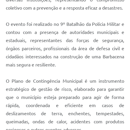
Carta de Serviços
coletivo com a prevenção e a resposta eficaz a desastres.
Arquivos para Download
O evento foi realizado no 9º Batalhão da Polícia Militar e
Legislação
contou com a presença de autoridades municipais e
Telefones Úteis
estaduais, representantes das forças de segurança,
Transparência
órgãos parceiros, profissionais da área de defesa civil e
cidadãos interessados na construção de uma Barbacena
SIC
mais segura e resiliente.
O Plano de Contingência Municipal é um instrumento
estratégico de gestão de risco, elaborado para garantir
que o município esteja preparado para agir de forma
rápida, coordenada e eficiente em casos de
deslizamentos de terra, enchentes, tempestades,
queimadas, ondas de calor, acidentes com produtos
perigosos e outros eventos adversos.