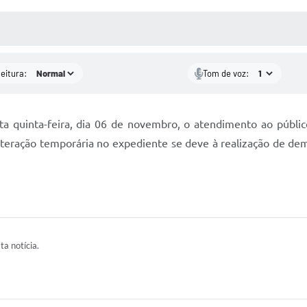
 MÍDIAS
RECEBA NOTÍCIAS
leitura:
Tom de voz:
ta quinta-feira, dia 06 de novembro, o atendimento ao públi
alteração temporária no expediente se deve à realização de de
ta notícia.