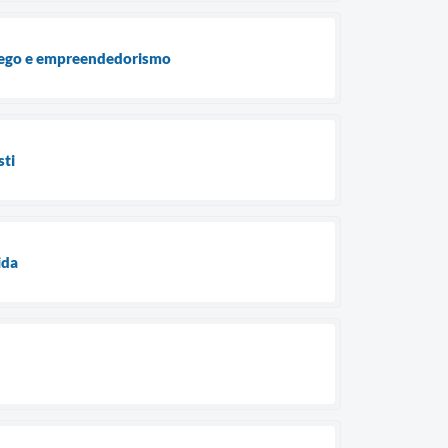
prego e empreendedorismo
sti
ida