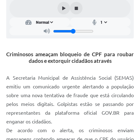
Conta de água (SAS)
Cultura
PNAB 2026 - Ciclo 2
Revistas
Criminosos ameaçam bloqueio de CPF para roubar
Intranet
dados e extorquir cidadãos através
Plano Diretor e Mobilidade Urbana
A Secretaria Municipal de Assistência Social (SEMAS)
3º Jornada Empreendedora BQ
emitiu um comunicado urgente alertando a população
Festival Gastronômico
sobre uma nova tentativa de fraude que está circulando
pelos meios digitais. Golpistas estão se passando por
Emprega Barbacena
representantes da plataforma oficial GOV.BR para
Plano Municipal de Saneamento Básico
enganar os cidadãos.
De acordo com o alerta, os criminosos enviam
Regularização de bairros
mensagens contendo ameaças de que o CPF do usuário