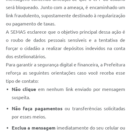
Carta de Serviços
será bloqueado. Junto com a ameaça, é encaminhado um
Arquivos para Download
link fraudulento, supostamente destinado à regularização
ou pagamento de taxas.
Legislação
A SEMAS esclarece que o objetivo principal dessa ação é
Telefones Úteis
o roubo de dados pessoais sensíveis e a tentativa de
Transparência
forçar o cidadão a realizar depósitos indevidos na conta
dos estelionatários.
SIC
Para garantir a segurança digital e financeira, a Prefeitura
reforça as seguintes orientações caso você receba esse
tipo de contato:
Não clique
em nenhum link enviado por mensagem
suspeita.
Não faça pagamentos
ou transferências solicitadas
por esses meios.
Exclua a mensagem
imediatamente do seu celular ou