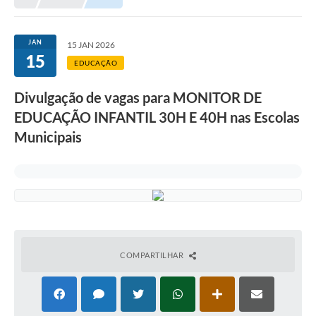
Meio Ambiente
EDOB
JAN
15 JAN 2026
15
Ouvidoria
EDUCAÇÃO
Transparência
Divulgação de vagas para MONITOR DE
Serviços
EDUCAÇÃO INFANTIL 30H E 40H nas Escolas
Municipais
Visite Barbacena
Divulgação de Vagas SEDUC
Servidor
PPP
PPA - PLANO PLURIANUAL 2026/2029
COMPARTILHAR
PCA (Planos de Contratações Anuais)
E-SUS