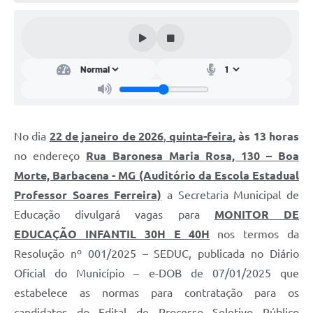
Conta de água (SAS)
Cultura
PNAB 2026 - Ciclo 2
Revistas
Intranet
No dia
22 de janeiro de 2026
,
quinta-feira
, às 13 horas
Plano Diretor e Mobilidade Urbana
no endereço
Rua Baronesa Maria Rosa, 130 – Boa
Morte, Barbacena - MG (Auditório da Escola Estadual
3º Jornada Empreendedora BQ
Professor Soares Ferreira)
a Secretaria Municipal de
Festival Gastronômico
Educação divulgará vagas para
MONITOR DE
EDUCAÇÃO INFANTIL 30H E 40H
nos termos da
Emprega Barbacena
Resolução nº 001/2025 – SEDUC, publicada no Diário
Plano Municipal de Saneamento Básico
Oficial do Município – e-DOB de 07/01/2025 que
Regularização de bairros
estabelece as normas para contratação para os
candidatos do Edital de Processo Seletivo Público