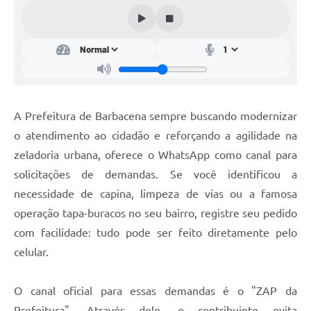
Conta de água (SAS)
Cultura
PNAB 2026 - Ciclo 2
Revistas
A Prefeitura de Barbacena sempre buscando modernizar
Intranet
o atendimento ao cidadão e reforçando a agilidade na
Plano Diretor e Mobilidade Urbana
zeladoria urbana, oferece o WhatsApp como canal para
solicitações de demandas. Se você identificou a
3º Jornada Empreendedora BQ
necessidade de capina, limpeza de vias ou a famosa
Festival Gastronômico
operação tapa-buracos no seu bairro, registre seu pedido
com facilidade: tudo pode ser feito diretamente pelo
Emprega Barbacena
celular.
Plano Municipal de Saneamento Básico
Regularização de bairros
O canal oficial para essas demandas é o "ZAP da
Prefeitura". Através dele, o contribuinte evita