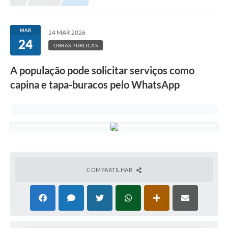
Meio Ambiente
EDOB
MAR
24 MAR 2026
24
Ouvidoria
OBRAS PÚBLICAS
Transparência
A população pode solicitar serviços como
Serviços
capina e tapa-buracos pelo WhatsApp
Visite Barbacena
Divulgação de Vagas SEDUC
Servidor
PPP
COMPARTILHAR
PPA - PLANO PLURIANUAL 2026/2029
PCA (Planos de Contratações Anuais)
E-SUS