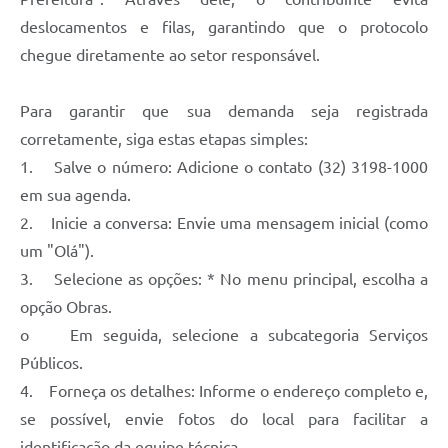
Carta de Serviços
deslocamentos e filas, garantindo que o protocolo
Arquivos para Download
chegue diretamente ao setor responsável.
Legislação
Para garantir que sua demanda seja registrada
Telefones Úteis
corretamente, siga estas etapas simples:
Transparência
1. Salve o número: Adicione o contato (32) 3198-1000
em sua agenda.
SIC
2. Inicie a conversa: Envie uma mensagem inicial (como
um "Olá").
3. Selecione as opções: * No menu principal, escolha a
opção Obras.
o Em seguida, selecione a subcategoria Serviços
Públicos.
4. Forneça os detalhes: Informe o endereço completo e,
se possível, envie fotos do local para facilitar a
identificação da equipe técnica.