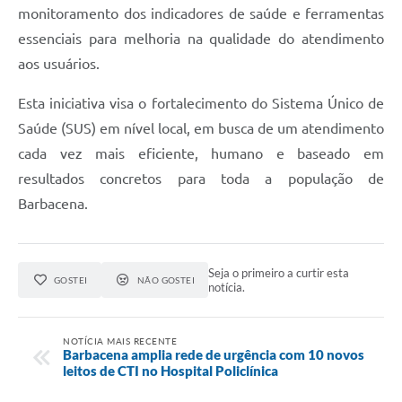
Carta de Serviços
monitoramento dos indicadores de saúde e ferramentas
essenciais para melhoria na qualidade do atendimento
Arquivos para Download
aos usuários.
Legislação
Esta iniciativa visa o fortalecimento do Sistema Único de
Telefones Úteis
Saúde (SUS) em nível local, em busca de um atendimento
Transparência
cada vez mais eficiente, humano e baseado em
resultados concretos para toda a população de
SIC
Barbacena.
Seja o primeiro a curtir esta
GOSTEI
NÃO GOSTEI
notícia.
NOTÍCIA MAIS RECENTE
Barbacena amplia rede de urgência com 10 novos
leitos de CTI no Hospital Policlínica