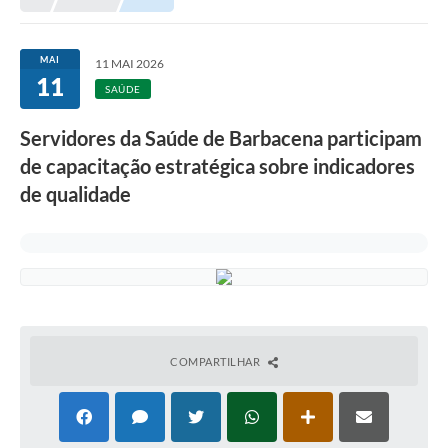
Meio Ambiente
EDOB
MAI
11 MAI 2026
11
Ouvidoria
SAÚDE
Transparência
Servidores da Saúde de Barbacena participam
Serviços
de capacitação estratégica sobre indicadores
de qualidade
Visite Barbacena
Divulgação de Vagas SEDUC
Servidor
PPP
PPA - PLANO PLURIANUAL 2026/2029
COMPARTILHAR
PCA (Planos de Contratações Anuais)
E-SUS