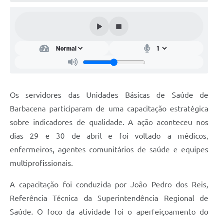
Conta de água (SAS)
Cultura
PNAB 2026 - Ciclo 2
Revistas
Intranet
Os servidores das Unidades Básicas de Saúde de
Plano Diretor e Mobilidade Urbana
Barbacena participaram de uma capacitação estratégica
sobre indicadores de qualidade. A ação aconteceu nos
3º Jornada Empreendedora BQ
dias 29 e 30 de abril e foi voltado a médicos,
Festival Gastronômico
enfermeiros, agentes comunitários de saúde e equipes
multiprofissionais.
Emprega Barbacena
Plano Municipal de Saneamento Básico
A capacitação foi conduzida por João Pedro dos Reis,
Referência Técnica da Superintendência Regional de
Regularização de bairros
Saúde. O foco da atividade foi o aperfeiçoamento do