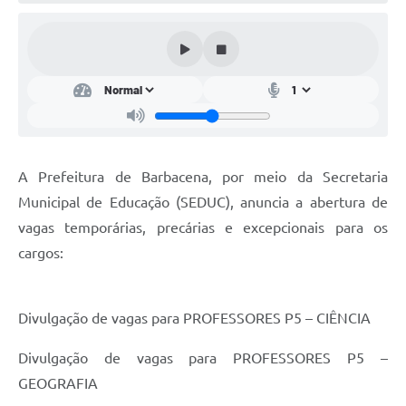
Conta de água (SAS)
Cultura
PNAB 2026 - Ciclo 2
Revistas
Intranet
A Prefeitura de Barbacena, por meio da Secretaria
Plano Diretor e Mobilidade Urbana
Municipal de Educação (SEDUC), anuncia a abertura de
vagas temporárias, precárias e excepcionais para os
3º Jornada Empreendedora BQ
cargos:
Festival Gastronômico
Emprega Barbacena
Divulgação de vagas para PROFESSORES P5 – CIÊNCIA
Plano Municipal de Saneamento Básico
Divulgação de vagas para PROFESSORES P5 –
Regularização de bairros
GEOGRAFIA