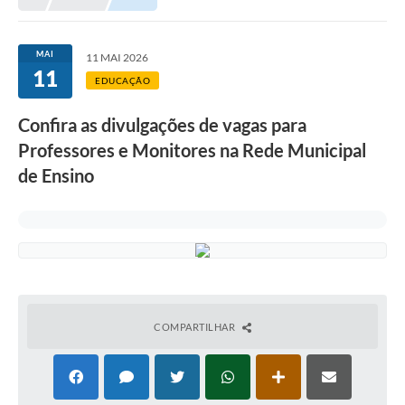
Meio Ambiente
EDOB
MAI
11 MAI 2026
11
Ouvidoria
EDUCAÇÃO
Transparência
Confira as divulgações de vagas para
Serviços
Professores e Monitores na Rede Municipal
de Ensino
Visite Barbacena
Divulgação de Vagas SEDUC
Servidor
PPP
PPA - PLANO PLURIANUAL 2026/2029
COMPARTILHAR
PCA (Planos de Contratações Anuais)
E-SUS