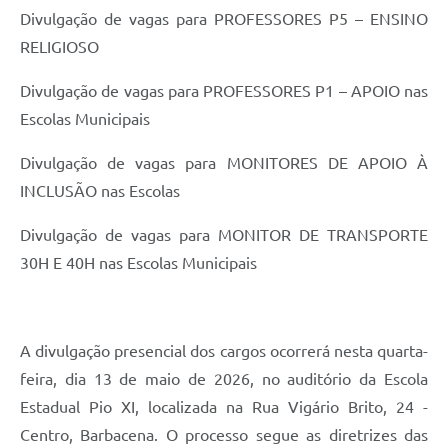
Carta de Serviços
Divulgação de vagas para PROFESSORES P5 – ENSINO
RELIGIOSO
Arquivos para Download
Legislação
Divulgação de vagas para PROFESSORES P1 – APOIO nas
Escolas Municipais
Telefones Úteis
Divulgação de vagas para MONITORES DE APOIO À
Transparência
INCLUSÃO nas Escolas
SIC
Divulgação de vagas para MONITOR DE TRANSPORTE
30H E 40H nas Escolas Municipais
A divulgação presencial dos cargos ocorrerá nesta quarta-
feira, dia 13 de maio de 2026, no auditório da Escola
Estadual Pio XI, localizada na Rua Vigário Brito, 24 -
Centro, Barbacena. O processo segue as diretrizes das