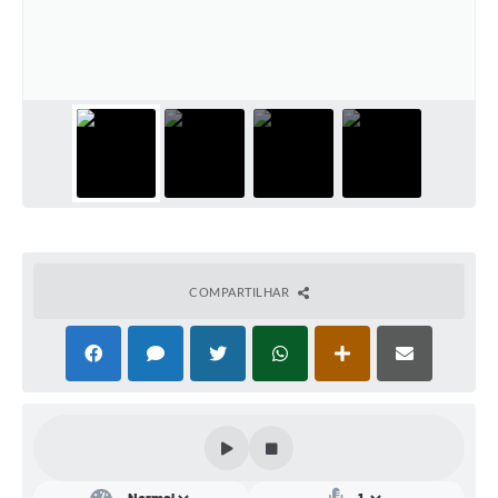
Conta de água (SAS)
Cultura
PNAB 2026 - Ciclo 2
Revistas
Intranet
Plano Diretor e Mobilidade Urbana
3º Jornada Empreendedora BQ
COMPARTILHAR
Festival Gastronômico
Emprega Barbacena
Plano Municipal de Saneamento Básico
Regularização de bairros