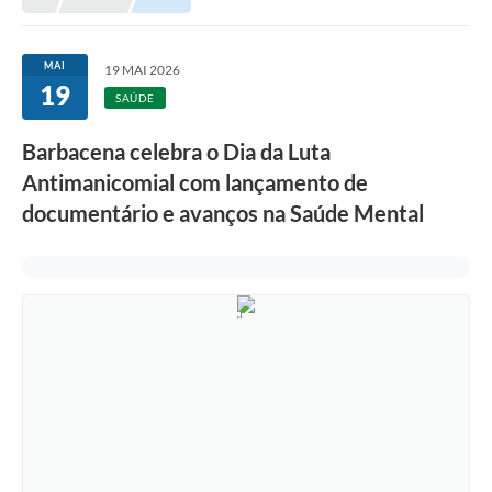
Meio Ambiente
EDOB
MAI
19 MAI 2026
19
Ouvidoria
SAÚDE
Transparência
Barbacena celebra o Dia da Luta
Serviços
Antimanicomial com lançamento de
documentário e avanços na Saúde Mental
Visite Barbacena
Divulgação de Vagas SEDUC
Servidor
PPP
PPA - PLANO PLURIANUAL 2026/2029
PCA (Planos de Contratações Anuais)
E-SUS