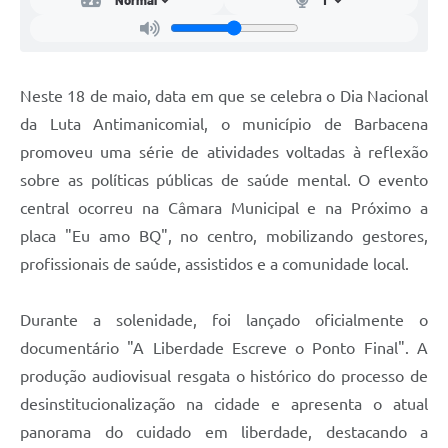
Carta de Serviços
Arquivos para Download
Legislação
Neste 18 de maio, data em que se celebra o Dia Nacional
da Luta Antimanicomial, o município de Barbacena
Telefones Úteis
promoveu uma série de atividades voltadas à reflexão
Transparência
sobre as políticas públicas de saúde mental. O evento
SIC
central ocorreu na Câmara Municipal e na Próximo a
placa "Eu amo BQ", no centro, mobilizando gestores,
profissionais de saúde, assistidos e a comunidade local.
Durante a solenidade, foi lançado oficialmente o
documentário "A Liberdade Escreve o Ponto Final". A
produção audiovisual resgata o histórico do processo de
desinstitucionalização na cidade e apresenta o atual
panorama do cuidado em liberdade, destacando a