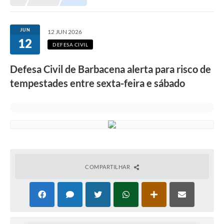
Meio Ambiente
EDOB
JUN
12 JUN 2026
12
Ouvidoria
DEFESA CIVIL
Transparência
Defesa Civil de Barbacena alerta para risco de
Serviços
tempestades entre sexta-feira e sábado
Visite Barbacena
Divulgação de Vagas SEDUC
Servidor
PPP
COMPARTILHAR
PPA - PLANO PLURIANUAL 2026/2029
PCA (Planos de Contratações Anuais)
E-SUS