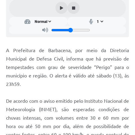
Conta de água (SAS)
Cultura
PNAB 2026 - Ciclo 2
Revistas
A Prefeitura de Barbacena, por meio da Diretoria
Intranet
Municipal de Defesa Civil, informa que há previsão de
Plano Diretor e Mobilidade Urbana
tempestades com grau de severidade “Perigo” para o
município e região. O alerta é válido até sábado (13), às
3º Jornada Empreendedora BQ
23h59.
Festival Gastronômico
De acordo com o aviso emitido pelo Instituto Nacional de
Emprega Barbacena
Meteorologia (INMET), são esperadas condições de
Plano Municipal de Saneamento Básico
chuvas intensas, com volumes entre 30 e 60 mm por
Regularização de bairros
hora ou até 50 mm por dia, além de possibilidade de
ventos fortes, entre 60 e 100 km/h, e queda pontual de