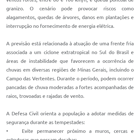
Carta de Serviços
granizo. O cenário pode provocar riscos como
Arquivos para Download
alagamentos, quedas de árvores, danos em plantações e
interrupção no fornecimento de energia elétrica.
Legislação
Telefones Úteis
A previsão está relacionada à atuação de uma frente fria
Transparência
associada a um ciclone extratropical no Sul do Brasil e
áreas de instabilidade que favorecem a ocorrência de
SIC
chuvas em diversas regiões de Minas Gerais, incluindo o
Campo das Vertentes. Durante o período, podem ocorrer
pancadas de chuva moderadas a fortes acompanhadas de
raios, trovoadas e rajadas de vento.
A Defesa Civil orienta a população a adotar medidas de
segurança durante as tempestades:
• Evite permanecer próximo a muros, cercas e
estruturas que possam desabar;