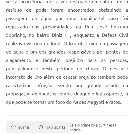
se Tal ocorrência, desta vez restos de um sofá e muito
Carta de Serviços
resíduo de poda foram encontrados obstruindo a
Arquivos para Download
passagem da água por uma manilha.Tal caso foi
Legislação
registrado nas proximidades da Rua José Ferreira
Sobrinho, no bairro Diniz II , enquanto a Defesa Civil
Telefones Úteis
realizava vistoria no local. O lixo obstruindo a passagem
Transparência
de água é um dos grandes responsáveis por pontos de
alagamento e também prejuízo para as pessoas,
SIC
principalmente neste período de chuva. O descarte
incorreto de lixo além de causar prejuízo também pode
caracterizar infração, sendo um grande aliado na
propagação de doenças como a dengue e leptospirose, já
que pode se tornar um foco do Aedes Aegypti e ratos.
Seja o primeiro a curtir esta
GOSTEI
NÃO GOSTEI
notícia.