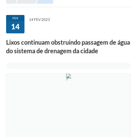
Meio Ambiente
EDOB
FEV
14 FEV 2023
14
Ouvidoria
Transparência
Lixos continuam obstruindo passagem de água
Serviços
do sistema de drenagem da cidade
Visite Barbacena
Divulgação de Vagas SEDUC
Servidor
PPP
PPA - PLANO PLURIANUAL 2026/2029
PCA (Planos de Contratações Anuais)
E-SUS