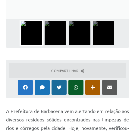
Conta de água (SAS)
Cultura
PNAB 2026 - Ciclo 2
Revistas
Intranet
Plano Diretor e Mobilidade Urbana
COMPARTILHAR
3º Jornada Empreendedora BQ
Festival Gastronômico
Emprega Barbacena
A Prefeitura de Barbacena vem alertando em relação aos
Plano Municipal de Saneamento Básico
diversos resíduos sólidos encontrados nas limpezas de
Regularização de bairros
rios e córregos pela cidade. Hoje, novamente, verificou-